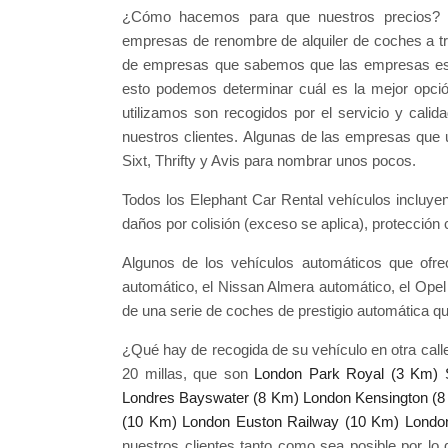
¿Cómo hacemos para que nuestros precios? E
empresas de renombre de alquiler de coches a tr
de empresas que sabemos que las empresas está
esto podemos determinar cuál es la mejor opció
utilizamos son recogidos por el servicio y cali
nuestros clientes. Algunas de las empresas que 
Sixt, Thrifty y Avis para nombrar unos pocos.
Todos los Elephant Car Rental vehículos incluyen s
daños por colisión (exceso se aplica), protección
Algunos de los vehículos automáticos que ofr
automático, el Nissan Almera automático, el Ope
de una serie de coches de prestigio automática q
¿Qué hay de recogida de su vehículo en otra calle
20 millas, que son
London Park Royal (3 Km)
Londres Bayswater (8 Km)
London Kensington (
(10 Km)
London Euston Railway (10 Km)
London
nuestros clientes tanto como sea posible por lo