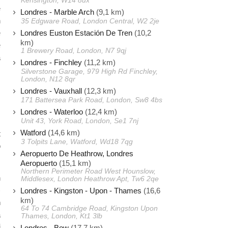
Kensington, W14 8ux
e
Londres - Marble Arch
(9,1 km)
n
35 Edgware Road, London Central, W2 2je
Londres Euston Estación De Tren
(10,2
e
km)
e
1 Brewery Road, London, N7 9qj
a
Londres - Finchley
(11,2 km)
,
Silverstone Garage, 979 High Rd Finchley,
London, N12 8qr
Londres - Vauxhall
(12,3 km)
171 Battersea Park Road, London, Sw8 4bs
,
Londres - Waterloo
(12,4 km)
Unit 43, York Road, London, Se1 7nj
Watford
(14,6 km)
t
3 Tolpits Lane, Watford, Wd18 7qg
o
Aeropuerto De Heathrow, Londres
Aeropuerto
(15,1 km)
Northern Perimeter Road West Hounslow,
n
Middlesex, London Heathrow Apt, Tw6 2qe
)
Londres - Kingston - Upon - Thames
(16,6
km)
n
64 To 74 Cambridge Road, Kingston Upon
a
Thames, London, Kt1 3lb
i
Londres - Bow
(17,7 km)