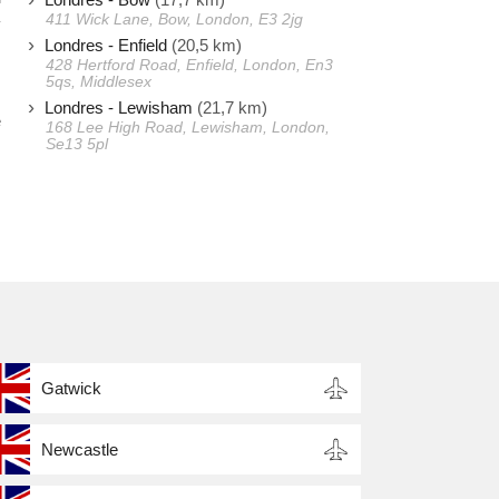
411 Wick Lane, Bow, London, E3 2jg
y
Londres - Enfield
(20,5 km)
428 Hertford Road, Enfield, London, En3
5qs, Middlesex
s
Londres - Lewisham
(21,7 km)
e
168 Lee High Road, Lewisham, London,
Se13 5pl
Gatwick
Newcastle