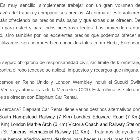
s muy sencillo, simplemente trabajar con un gran volumen d
avés del trabajo y comparar sus precios. Al comparar este volume
n ofreciendo los precios más bajos y qué extras que ofrecen. D
n para usted y para todos nuestros clientes. Los proveedores qu
dad, sino también por los excelentes precios que podemos ofrecer 
utilizamos son nombres bien conocidos tales como Hertz, Europcar
eguro obligatorio de responsabilidad civil, sin límite de kilometraje
 contra el robo (exceso se aplica), impuestos y recargos que ninguna.
ecemos en Reino Unido y London Wembley incluir el Suzuki Swif
l Vectra y automáticas de la Mercedes C200. Esta última es sólo un
ue se ofrecen con Elephant Car Rental.
 cercana? Elephant Car Rental tiene varios destinos alternativos co
South Hampstead Railway (7 Km)
Londres Edgware Road (7 Km
8 Km)
London Marble Arch (9 Km)
Victoria Coach and Railway Statio
 St Pancras International Railway (11 Km)
. Tratamos de ayudar 
 que hemos añadido estos destinos para hacer su vida más fácil. S