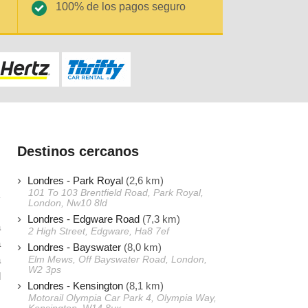
100% de los pagos seguro
Destinos cercanos
Londres - Park Royal
(2,6 km)
101 To 103 Brentfield Road, Park Royal,
London, Nw10 8ld
Londres - Edgware Road
(7,3 km)
a
2 High Street, Edgware, Ha8 7ef
a
Londres - Bayswater
(8,0 km)
a
Elm Mews, Off Bayswater Road, London,
W2 3ps
l
Londres - Kensington
(8,1 km)
Motorail Olympia Car Park 4, Olympia Way,