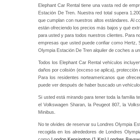
Elephant Car Rental tiene una vasta red de emp
Estación De Tren. Nuestra red total supera 1.2
que cumplan con nuestros altos estándares. Al
están ofreciendo los precios más bajos y qué ext
para usted y para todos nuestros clientes. Para n
empresas que usted puede confiar como Hertz, Six
Olympia Estación De Tren alquiler de coches a un p
Todos los Elephant Car Rental vehículos incluyen s
daños por colisión (exceso se aplica), protección
Para los residentes norteamericanos que ofrecen
puede ver después de haber buscado un vehículo
Si usted está mirando para tener toda la familia 
el Volkswagen Sharan, la Peugeot 807, la Volks
Minibus.
No te olvides de reservar su Londres Olympia Est
recogida en los alrededores de Londres Olympi
como
London Kensington (1 Km)
Londres Baysw