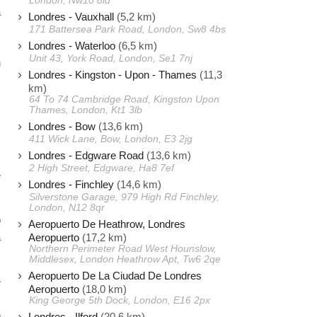
London, Nw10 8ld
a
Londres - Vauxhall
(5,2 km)
s
171 Battersea Park Road, London, Sw8 4bs
Londres - Waterloo
(6,5 km)
s
Unit 43, York Road, London, Se1 7nj
n
Londres - Kingston - Upon - Thames
(11,3
s
km)
s
64 To 74 Cambridge Road, Kingston Upon
Thames, London, Kt1 3lb
Londres - Bow
(13,6 km)
411 Wick Lane, Bow, London, E3 2jg
,
Londres - Edgware Road
(13,6 km)
.
2 High Street, Edgware, Ha8 7ef
e
Londres - Finchley
(14,6 km)
Silverstone Garage, 979 High Rd Finchley,
London, N12 8qr
o
Aeropuerto De Heathrow, Londres
a
Aeropuerto
(17,2 km)
Northern Perimeter Road West Hounslow,
Middlesex, London Heathrow Apt, Tw6 2qe
Aeropuerto De La Ciudad De Londres
e
Aeropuerto
(18,0 km)
s
King George 5th Dock, London, E16 2px
h
Londres - Ilford
(20,6 km)