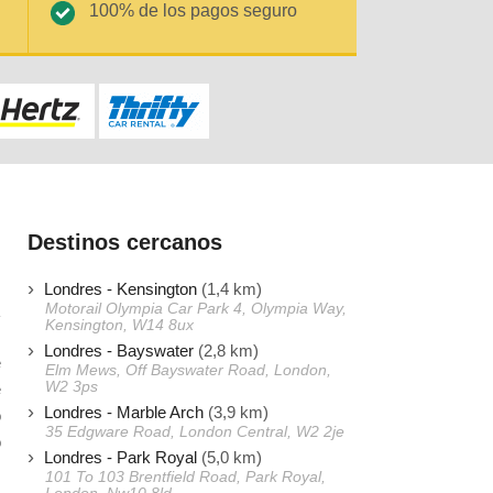
100% de los pagos seguro
Destinos cercanos
Londres - Kensington
(1,4 km)
Motorail Olympia Car Park 4, Olympia Way,
Kensington, W14 8ux
Londres - Bayswater
(2,8 km)
e
Elm Mews, Off Bayswater Road, London,
W2 3ps
e
Londres - Marble Arch
(3,9 km)
o
35 Edgware Road, London Central, W2 2je
o
Londres - Park Royal
(5,0 km)
101 To 103 Brentfield Road, Park Royal,