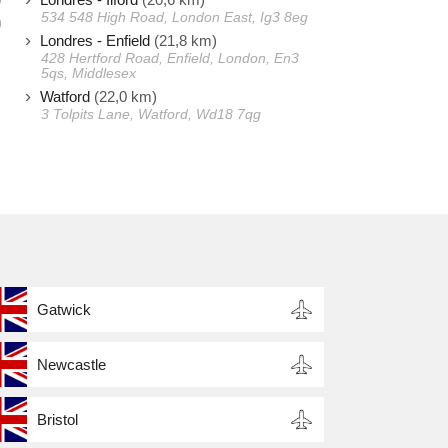
534 548 High Road, London East, Ig3 8eg
n
Londres - Enfield
(21,8 km)
s
428 Hertford Road, Enfield, London, En3
,
5qs, Middlesex
Watford
(22,0 km)
3 Tolpits Lane, Watford, Wd18 7qg
Gatwick
Newcastle
Bristol