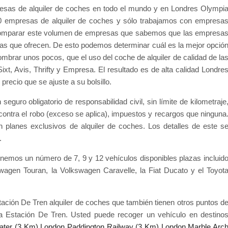
resas de alquiler de coches en todo el mundo y en Londres Olympi
00 empresas de alquiler de coches y sólo trabajamos con empresa
 comparar este volumen de empresas que sabemos que las empresa
ras que ofrecen. De esto podemos determinar cuál es la mejor opció
ombrar unos pocos, que el uso del coche de alquiler de calidad de la
t, Avis, Thrifty y Empresa. El resultado es de alta calidad Londre
recio que se ajuste a su bolsillo.
eguro obligatorio de responsabilidad civil, sin límite de kilometraje
 contra el robo (exceso se aplica), impuestos y recargos que ninguna
 planes exclusivos de alquiler de coches. Los detalles de este s
.
tenemos un número de 7, 9 y 12 vehículos disponibles plazas incluid
wagen Touran, la Volkswagen Caravelle, la Fiat Ducato y el Toyot
ación De Tren alquiler de coches que también tienen otros puntos d
a Estación De Tren. Usted puede recoger un vehículo en destino
ater (3 Km)
London Paddington Railway (3 Km)
London Marble Arc