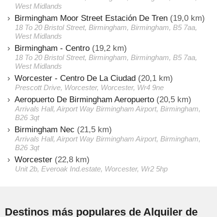
West Midlands
Birmingham Moor Street Estación De Tren
(19,0 km)
18 To 20 Bristol Street, Birmingham, Birmingham, B5 7aa,
West Midlands
Birmingham - Centro
(19,2 km)
18 To 20 Bristol Street, Birmingham, Birmingham, B5 7aa,
West Midlands
Worcester - Centro De La Ciudad
(20,1 km)
Prescott Drive, Worcester, Worcester, Wr4 9ne
Aeropuerto De Birmingham Aeropuerto
(20,5 km)
Arrivals Hall, Airport Way Birmingham Airport, Birmingham,
B26 3qt
Birmingham Nec
(21,5 km)
Arrivals Hall, Airport Way Birmingham Airport, Birmingham,
B26 3qt
Worcester
(22,8 km)
Unit 2b, Everoak Ind.estate, Worcester, Wr2 5hp
Destinos más populares de Alquiler de