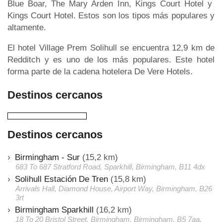
Blue Boar, The Mary Arden Inn, Kings Court Hotel y
Kings Court Hotel. Estos son los tipos más populares y
altamente.
El hotel Village Prem Solihull se encuentra 12,9 km de
Redditch y es uno de los más populares. Este hotel
forma parte de la cadena hotelera De Vere Hotels.
Destinos cercanos
Destinos cercanos
Birmingham - Sur
(15,2 km)
683 To 687 Stratford Road, Sparkhill, Birmingham, B11 4dx
Solihull Estación De Tren
(15,8 km)
Arrivals Hall, Diamond House, Airport Way, Birmingham, B26
3rt
Birmingham Sparkhill
(16,2 km)
18 To 20 Bristol Street, Birmingham, Birmingham, B5 7aa,