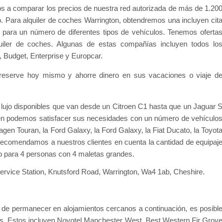
s a comparar los precios de nuestra red autorizada de más de 1.20
. Para alquiler de coches Warrington, obtendremos una incluyen cit
 para un número de diferentes tipos de vehículos. Tenemos oferta
quiler de coches. Algunas de estas compañías incluyen todos lo
 Budget, Enterprise y Europcar.
 reserve hoy mismo y ahorre dinero en sus vacaciones o viaje d
jo disponibles que van desde un Citroen C1 hasta que un Jaguar 
ién podemos satisfacer sus necesidades con un número de vehículo
agen Touran, la Ford Galaxy, la Ford Galaxy, la Fiat Ducato, la Toyot
ecomendamos a nuestros clientes en cuenta la cantidad de equipaj
o para 4 personas con 4 maletas grandes.
rvice Station, Knutsford Road, Warrington, Wa4 1ab, Cheshire.
d de permanecer en alojamientos cercanos a continuación, es posibl
es. Estos incluyen Novotel Manchester West, Best Western Fir Grov