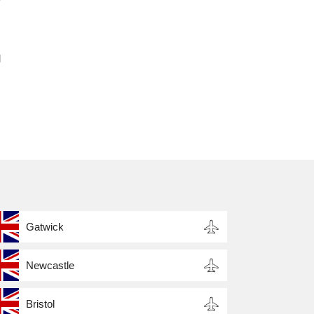
,
l
Gatwick
Newcastle
Bristol