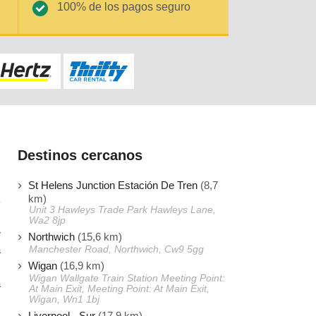
100% de los pagos seguro
Destinos cercanos
St Helens Junction Estación De Tren
(8,7
km)
Unit 3 Hawleys Trade Park Hawleys Lane,
Wa2 8jp
e
Northwich
(15,6 km)
a
Manchester Road, Northwich, Cw9 5gg
Wigan
(16,9 km)
s
Wigan Wallgate Train Station Meeting Point:
á
At Main Exit, Meeting Point: At Main Exit,
Wigan, Wn1 1bj
Liverpool - Sur
(17,9 km)