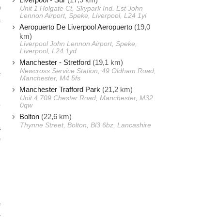
0
Unit 1 Holgate Ct, Skypark Ind. Est John
Lennon Airport, Speke, Liverpool, L24 1yl
a
Aeropuerto De Liverpool Aeropuerto
(19,0
s
km)
s
Liverpool John Lennon Airport, Speke,
Liverpool, L24 1yd
Manchester - Stretford
(19,1 km)
Newcross Service Station, 49 Oldham Road,
e
Manchester, M4 5fs
Manchester Trafford Park
(21,2 km)
Unit 4 709 Chester Road, Manchester, M32
S
0qw
s
Bolton
(22,6 km)
Thynne Street, Bolton, Bl3 6bz, Lancashire
a
e
e
e