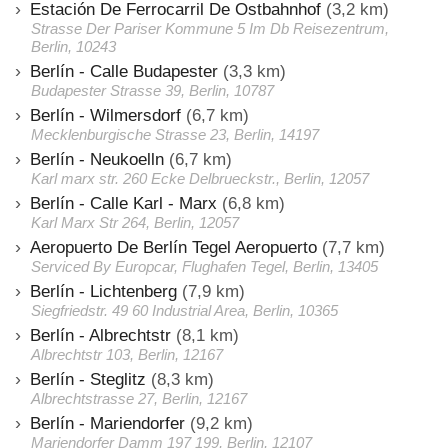
Estación De Ferrocarril De Ostbahnhof
(3,2 km)
Strasse Der Pariser Kommune 5 Im Db Reisezentrum,
Berlin, 10243
Berlín - Calle Budapester
(3,3 km)
Budapester Strasse 39, Berlin, 10787
Berlín - Wilmersdorf
(6,7 km)
Mecklenburgische Strasse 23, Berlin, 14197
Berlín - Neukoelln
(6,7 km)
Karl marx str. 260 Ecke Delbrueckstr., Berlin, 12057
Berlín - Calle Karl - Marx
(6,8 km)
Karl Marx Str 264, Berlin, 12057
Aeropuerto De Berlín Tegel Aeropuerto
(7,7 km)
Serviced By Europcar, Flughafen Tegel, Berlin, 13405
Berlín - Lichtenberg
(7,9 km)
Siegfriedstr. 49 60 Industrial Area, Berlin, 10365
Berlín - Albrechtstr
(8,1 km)
Albrechtstr 103, Berlin, 12167
Berlín - Steglitz
(8,3 km)
Albrechtstrasse 27, Berlin, 12167
Berlín - Mariendorfer
(9,2 km)
Mariendorfer Damm 197 199, Berlin, 12107