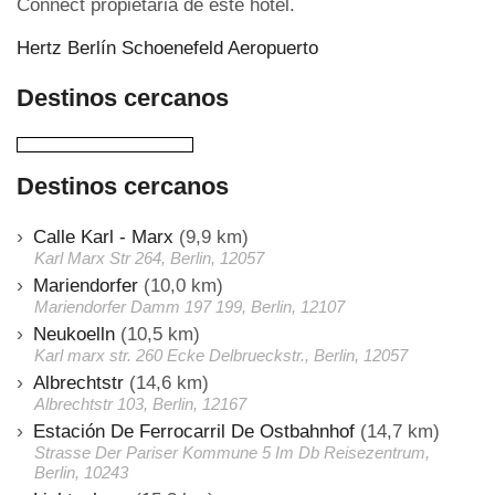
Connect propietaria de este hotel.
Hertz Berlín Schoenefeld Aeropuerto
Destinos cercanos
Destinos cercanos
Calle Karl - Marx
(9,9 km)
Karl Marx Str 264, Berlin, 12057
Mariendorfer
(10,0 km)
Mariendorfer Damm 197 199, Berlin, 12107
Neukoelln
(10,5 km)
Karl marx str. 260 Ecke Delbrueckstr., Berlin, 12057
Albrechtstr
(14,6 km)
Albrechtstr 103, Berlin, 12167
Estación De Ferrocarril De Ostbahnhof
(14,7 km)
Strasse Der Pariser Kommune 5 Im Db Reisezentrum,
Berlin, 10243