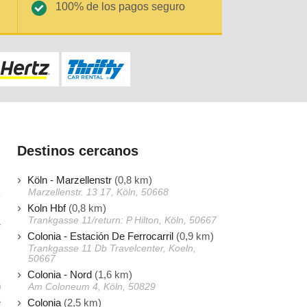
100% de los pagos seguro
Destinos cercanos
Köln - Marzellenstr
(0,8 km)
Marzellenstr. 13 17, Köln, 50668
Koln Hbf
(0,8 km)
Trankgasse 11/return: P Hilton, Köln, 50667
r
Colonia - Estación De Ferrocarril
(0,9 km)
s
Trankgasse 11 Db Travelcenter, Koeln,
50667
Colonia - Nord
(1,6 km)
n
Am Coloneum 4, Köln, 50829
e
Colonia
(2,5 km)