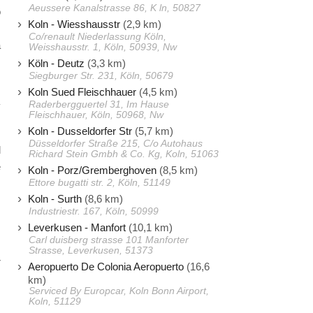
Aeussere Kanalstrasse 86, K ln, 50827
o
Koln - Wiesshausstr
(2,9 km)
s
Co/renault Niederlassung Köln,
a
Weisshausstr. 1, Köln, 50939, Nw
s
Köln - Deutz
(3,3 km)
Siegburger Str. 231, Köln, 50679
Koln Sued Fleischhauer
(4,5 km)
Raderbergguertel 31, Im Hause
y
Fleischhauer, Köln, 50968, Nw
Koln - Dusseldorfer Str
(5,7 km)
Düsseldorfer Straße 215, C/o Autohaus
l
Richard Stein Gmbh & Co. Kg, Koln, 51063
e
Koln - Porz/Gremberghoven
(8,5 km)
Ettore bugatti str. 2, Köln, 51149
s
Koln - Surth
(8,6 km)
Industriestr. 167, Köln, 50999
Leverkusen - Manfort
(10,1 km)
Carl duisberg strasse 101 Manforter
Strasse, Leverkusen, 51373
r
Aeropuerto De Colonia Aeropuerto
(16,6
km)
Serviced By Europcar, Koln Bonn Airport,
Koln, 51129