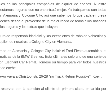
les en las principales compañías de alquiler de coches. Nuestr
r y estamos seguros que no encontrará mejor. Ya trabajamos con toda
 en Alemania y Cologne City, así que sabemos lo que cada empres
 coches desde el proveedor de la mejor ronda de todos ellos basado
o los seguros y los extras que incluyen.
guro de responsabilidad civil y las exenciones de robo de vehículos 
quiler, de nosotros a Cologne City en Alemania.
os en Alemania y Cologne City incluir el Ford Fiesta automático, e
máticas de la BMW 3 series. Esta última es sólo uno de una serie d
con Elephant Car Rental. Tómese su tiempo para ver todos nuestro
r de coche.
favor vaya a Christophstr. 26-28 *no Truck Return Possible*, Koeln,
 reservas con la atención al cliente de primera clase, impartida po