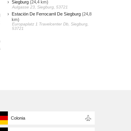
Siegburg
(24,4 km)
Aulgasse 23, Siegburg, 53721
s
Estación De Ferrocarril De Siegburg
(24,8
l
km)
k
Europaplatz 1 Travelcenter Db, Siegburg,
53721
n
a
Colonia