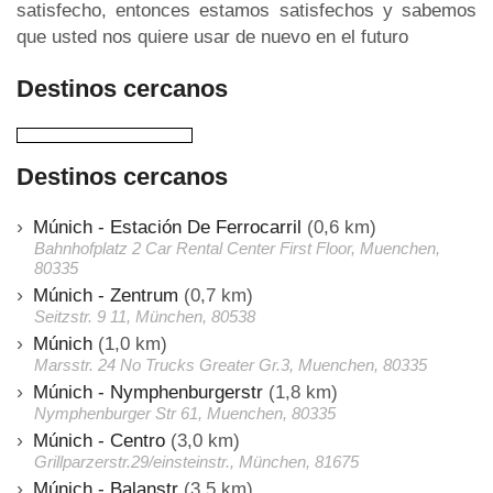
satisfecho, entonces estamos satisfechos y sabemos
que usted nos quiere usar de nuevo en el futuro
Destinos cercanos
Destinos cercanos
Múnich - Estación De Ferrocarril
(0,6 km)
Bahnhofplatz 2 Car Rental Center First Floor, Muenchen,
80335
Múnich - Zentrum
(0,7 km)
Seitzstr. 9 11, München, 80538
Múnich
(1,0 km)
Marsstr. 24 No Trucks Greater Gr.3, Muenchen, 80335
Múnich - Nymphenburgerstr
(1,8 km)
Nymphenburger Str 61, Muenchen, 80335
Múnich - Centro
(3,0 km)
Grillparzerstr.29/einsteinstr., München, 81675
Múnich - Balanstr
(3,5 km)