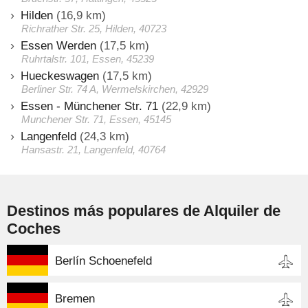
Hilden
(16,9 km)
Richrather Str. 25, Hilden, 40723
Essen Werden
(17,5 km)
Ruhrtalstr. 101, Essen, 45239
Hueckeswagen
(17,5 km)
Berliner Str. 74 A, Wermelskirchen, 42929
Essen - Münchener Str. 71
(22,9 km)
Munchener Str. 71, Essen, 45145
Langenfeld
(24,3 km)
Hansastr. 21, Langenfeld, 40764
Destinos más populares de Alquiler de
Coches
Berlín Schoenefeld
Bremen