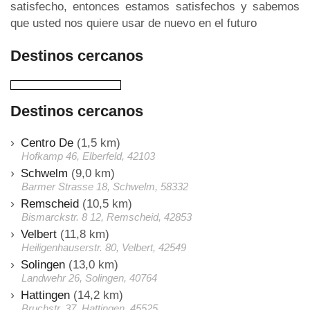
satisfecho, entonces estamos satisfechos y sabemos
que usted nos quiere usar de nuevo en el futuro
Destinos cercanos
Destinos cercanos
Centro De
(1,5 km)
Hofkamp 46, Elberfeld, 42103
Schwelm
(9,0 km)
Barmer Strasse 18, Schwelm, 58332
Remscheid
(10,5 km)
Bismarckstr. 8 12, Remscheid, 42853
Velbert
(11,8 km)
Heiligenhauserstr. 80, Velbert, 42549
Solingen
(13,0 km)
Landwehr 26, Solingen, 40764
Hattingen
(14,2 km)
Bruchstr. 37, Hattingen, 45525