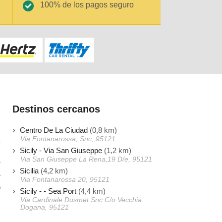
100% de los pagos seguro
Destinos cercanos
Centro De La Ciudad
(0,8 km)
Via Fontanarossa, Snc, 95121
Sicily - Via San Giuseppe
(1,2 km)
Via San Giuseppe La Rena,19 D/e, 95121
r
Sicilia
(4,2 km)
e
Via Fontanarossa 20, 95121
o
Sicily - - Sea Port
(4,4 km)
s
Via Cardinale Dusmet Snc C/o Vecchia
Dogana, 95121