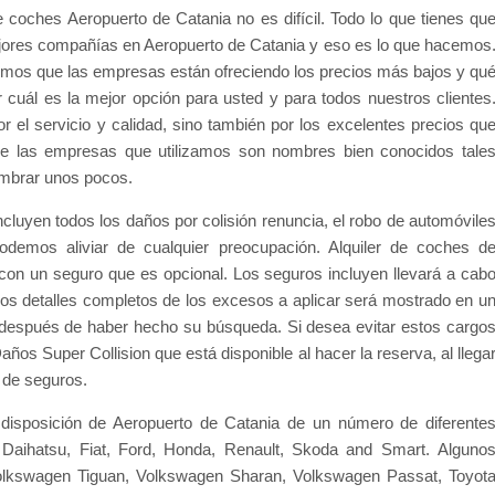
e coches Aeropuerto de Catania no es difícil. Todo lo que tienes qu
mejores compañías en Aeropuerto de Catania y eso es lo que hacemos
os que las empresas están ofreciendo los precios más bajos y qu
cuál es la mejor opción para usted y para todos nuestros clientes
 el servicio y calidad, sino también por los excelentes precios qu
de las empresas que utilizamos son nombres bien conocidos tale
nombrar unos pocos.
incluyen todos los daños por colisión renuncia, el robo de automóvile
podemos aliviar de cualquier preocupación. Alquiler de coches d
con un seguro que es opcional. Los seguros incluyen llevará a cab
os detalles completos de los excesos a aplicar será mostrado en u
 después de haber hecho su búsqueda. Si desea evitar estos cargo
os Super Collision que está disponible al hacer la reserva, al llega
 de seguros.
isposición de Aeropuerto de Catania de un número de diferente
n, Daihatsu, Fiat, Ford, Honda, Renault, Skoda and Smart. Alguno
Volkswagen Tiguan, Volkswagen Sharan, Volkswagen Passat, Toyot