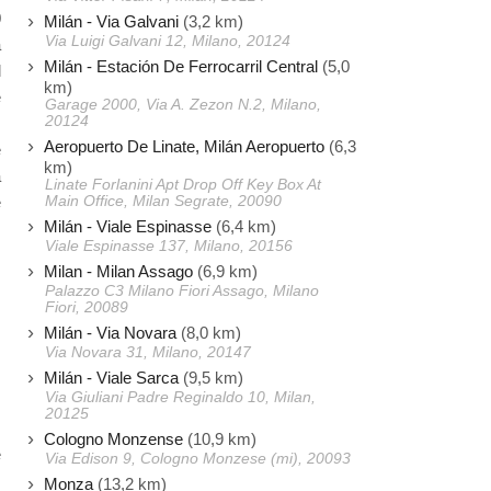
0
Milán - Via Galvani
(3,2 km)
Via Luigi Galvani 12, Milano, 20124
a
Milán - Estación De Ferrocarril Central
(5,0
l
km)
é
Garage 2000, Via A. Zezon N.2, Milano,
20124
.
Aeropuerto De Linate, Milán Aeropuerto
(6,3
e
km)
a
Linate Forlanini Apt Drop Off Key Box At
Main Office, Milan Segrate, 20090
e
Milán - Viale Espinasse
(6,4 km)
Viale Espinasse 137, Milano, 20156
Milan - Milan Assago
(6,9 km)
Palazzo C3 Milano Fiori Assago, Milano
Fiori, 20089
Milán - Via Novara
(8,0 km)
Via Novara 31, Milano, 20147
Milán - Viale Sarca
(9,5 km)
Via Giuliani Padre Reginaldo 10, Milan,
20125
s
Cologno Monzense
(10,9 km)
e
Via Edison 9, Cologno Monzese (mi), 20093
Monza
(13,2 km)