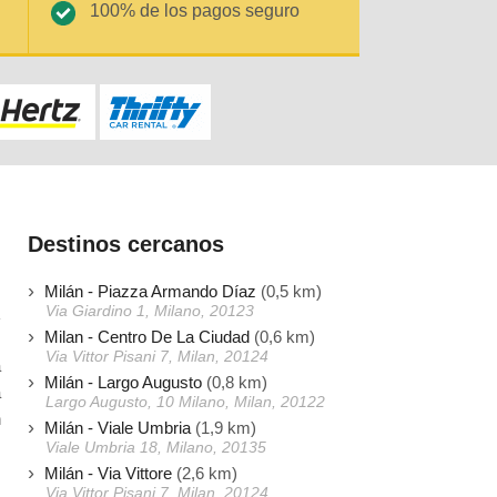
100% de los pagos seguro
Destinos cercanos
Milán - Piazza Armando Díaz
(0,5 km)
Via Giardino 1, Milano, 20123
Milan - Centro De La Ciudad
(0,6 km)
Via Vittor Pisani 7, Milan, 20124
a
Milán - Largo Augusto
(0,8 km)
a
Largo Augusto, 10 Milano, Milan, 20122
n
Milán - Viale Umbria
(1,9 km)
s
Viale Umbria 18, Milano, 20135
Milán - Via Vittore
(2,6 km)
Via Vittor Pisani 7, Milan, 20124