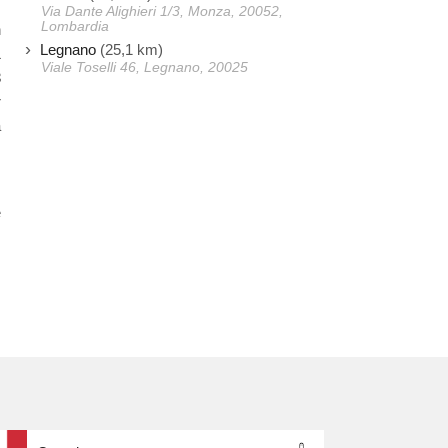
Via Dante Alighieri 1/3, Monza, 20052,
Lombardia
n
Legnano
(25,1 km)
1
Viale Toselli 46, Legnano, 20025
3
r
a
s
e