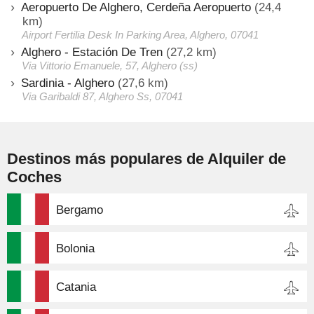
Aeropuerto De Alghero, Cerdeña Aeropuerto
(24,4
km)
Airport Fertilia Desk In Parking Area, Alghero, 07041
Alghero - Estación De Tren
(27,2 km)
Via Vittorio Emanuele, 57, Alghero (ss)
Sardinia - Alghero
(27,6 km)
Via Garibaldi 87, Alghero Ss, 07041
Destinos más populares de Alquiler de
Coches
Bergamo
Bolonia
Catania