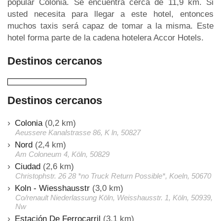
popular Colonia. Se encuentra cerca de 11,9 km. Si
usted necesita para llegar a este hotel, entonces
muchos taxis será capaz de tomar a la misma. Este
hotel forma parte de la cadena hotelera Accor Hotels.
Destinos cercanos
Destinos cercanos
Colonia
(0,2 km)
Aeussere Kanalstrasse 86, K ln, 50827
Nord
(2,4 km)
Am Coloneum 4, Köln, 50829
Ciudad
(2,6 km)
Christophstr. 26 28 *no Truck Return Possible*, Koeln, 50670
Koln - Wiesshausstr
(3,0 km)
Co/renault Niederlassung Köln, Weisshausstr. 1, Köln, 50939,
Nw
Estación De Ferrocarril
(3,1 km)