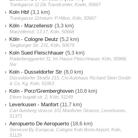
Trankgasse 11 Db Travelcenter, Koeln, 50667
Koln Hbf
(3,1 km)
Trankgasse 11/return: P Hilton, Köln, 50667
Köln - Marzellenstr
(3,3 km)
Marzellenstr. 13 17, Köln, 50668
Köln - Cologne Deutz
(5,2 km)
Siegburger Str. 231, Köln, 50679
Koln Sued Fleischhauer
(5,3 km)
Raderbergguertel 31, Im Hause Fleischhauer, Köln, 50968,
Nw
Koln - Dusseldorfer Str
(8,0 km)
Düsseldorfer Straße 215, C/o Autohaus Richard Stein Gmbh
& Co. Kg, Koln, 51063
Koln - Porz/Gremberghoven
(10,6 km)
Ettore bugatti str. 2, Köln, 51149
Leverkusen - Manfort
(11,7 km)
Carl duisberg strasse 101 Manforter Strasse, Leverkusen,
51373
Aeropuerto De Aeropuerto
(18,6 km)
Serviced By Europcar, Cologne Koln Bonn Airport, Koln,
51129