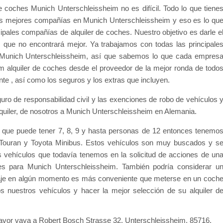
de coches Munich Unterschleissheim no es difícil. Todo lo que tiene
las mejores compañías en Munich Unterschleissheim y eso es lo qu
ipales compañías de alquiler de coches. Nuestro objetivo es darle e
 que no encontrará mejor. Ya trabajamos con todas las principale
 Munich Unterschleissheim, así que sabemos lo que cada empres
 alquiler de coches desde el proveedor de la mejor ronda de todo
ente , así como los seguros y los extras que incluyen.
guro de responsabilidad civil y las exenciones de robo de vehículos 
lquiler, de nosotros a Munich Unterschleissheim en Alemania.
 que puede tener 7, 8, 9 y hasta personas de 12 entonces tenemo
Touran y Toyota Minibus. Estos vehículos son muy buscados y s
s vehículos que todavía tenemos en la solicitud de acciones de un
les para Munich Unterschleissheim. También podría considerar u
aje en algún momento es más conveniente que meterse en un coch
nuestros vehículos y hacer la mejor selección de su alquiler d
 favor vaya a Robert Bosch Strasse 32, Unterschleissheim, 85716.