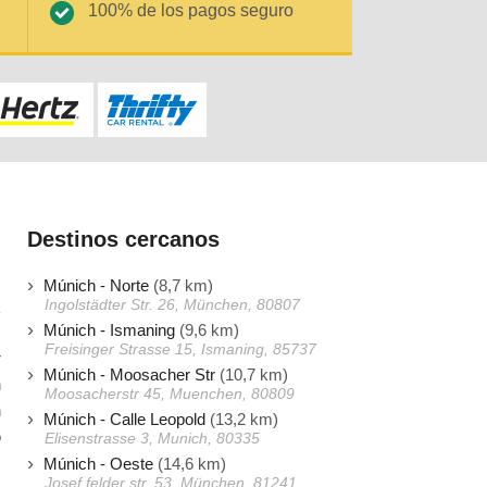
100% de los pagos seguro
Destinos cercanos
Múnich - Norte
(8,7 km)
Ingolstädter Str. 26, München, 80807
Múnich - Ismaning
(9,6 km)
Freisinger Strasse 15, Ismaning, 85737
r
Múnich - Moosacher Str
(10,7 km)
h
Moosacherstr 45, Muenchen, 80809
n
Múnich - Calle Leopold
(13,2 km)
o
Elisenstrasse 3, Munich, 80335
Múnich - Oeste
(14,6 km)
Josef felder str. 53, München, 81241