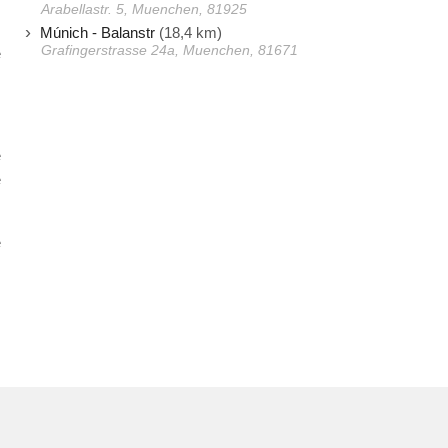
Arabellastr. 5, Muenchen, 81925
s
Múnich - Balanstr
(18,4 km)
Grafingerstrasse 24a, Muenchen, 81671
e
e
e
e