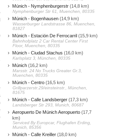
s
Múnich - Nymphenburgerstr
(14,8 km)
Nymphenburger Str 61, Muenchen, 80335
e
Múnich - Bogenhausen
(14,9 km)
l
Wasserburger Landstrasse 86, Muenchen,
s
81827
a
Múnich - Estación De Ferrocarril
(15,9 km)
Bahnhofplatz 2 Car Rental Center First
s
Floor, Muenchen, 80335
Múnich - Ciudad Stachus
(16,0 km)
Karlsplatz 3, München, 80335
y
Múnich
(16,2 km)
Marsstr. 24 No Trucks Greater Gr.3,
Muenchen, 80335
s
Múnich - Centro
(16,5 km)
e
Grillparzerstr.29/einsteinstr., München,
81675
a
Múnich - Calle Landsberger
(17,3 km)
n
Landsberger Str 293, Munich, 80687
e
Aeropuerto De Múnich Aeropuerto
(17,7
e
km)
Serviced By Europcar, Flughafen Erding,
Munich, 85356
Múnich - Calle Kreiller
(18,0 km)