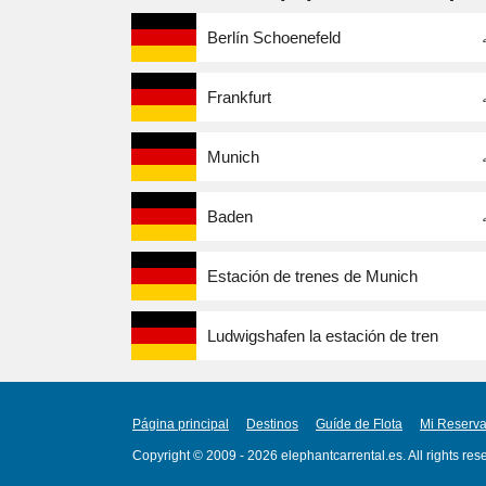
Berlín Schoenefeld
Frankfurt
Munich
Baden
Estación de trenes de Munich
Ludwigshafen la estación de tren
Página principal
Destinos
Guíde de Flota
Mi Reserv
Copyright © 2009 - 2026 elephantcarrental.es. All rights res