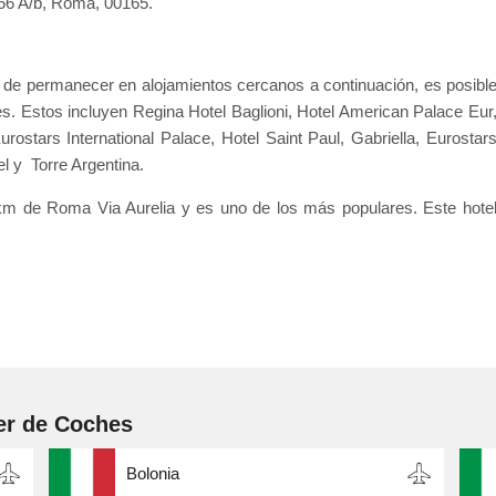
456 A/b, Roma, 00165.
d de permanecer en alojamientos cercanos a continuación, es posibl
s. Estos incluyen Regina Hotel Baglioni, Hotel American Palace Eur
ostars International Palace, Hotel Saint Paul, Gabriella, Eurostar
l y Torre Argentina.
 km de Roma Via Aurelia y es uno de los más populares. Este hote
er de Coches
Bolonia