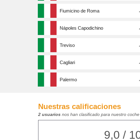
Fiumicino de Roma
Nápoles Capodichino
Treviso
Cagliari
Palermo
Nuestras calificaciones
2 usuarios
nos han clasificado para nuestro coche 
9,0 / 1