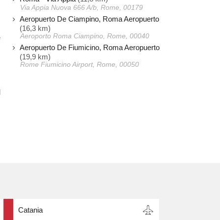
Via Appia Nuova 666 A/b, Rome, 00179
Aeropuerto De Ciampino, Roma Aeropuerto
(16,3 km)
Aeroporto Roma Ciampino, Rome, 00040
e
Aeropuerto De Fiumicino, Roma Aeropuerto
,
(19,9 km)
s
Rome Fiumicino Airport, Rome, 00050
l
Catania