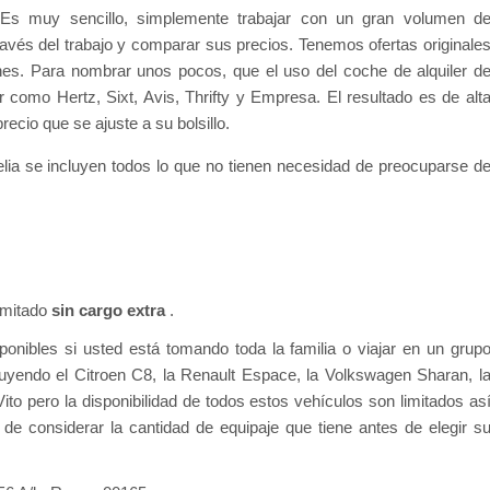
s muy sencillo, simplemente trabajar con un gran volumen d
avés del trabajo y comparar sus precios. Tenemos ofertas originale
hes. Para nombrar unos pocos, que el uso del coche de alquiler d
 como Hertz, Sixt, Avis, Thrifty y Empresa. El resultado es de alt
ecio que se ajuste a su bolsillo.
elia se incluyen todos lo que no tienen necesidad de preocuparse d
limitado
sin cargo extra
.
ponibles si usted está tomando toda la familia o viajar en un grup
uyendo el Citroen C8, la Renault Espace, la Volkswagen Sharan, l
to pero la disponibilidad de todos estos vehículos son limitados as
e considerar la cantidad de equipaje que tiene antes de elegir s