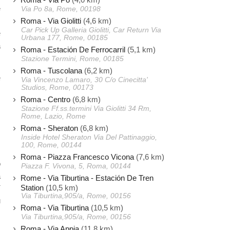
e
Via Po 8a, Rome, 00198
Roma - Via Giolitti
(4,6 km)
s
Car Pick Up Galleria Giolitti, Car Return Via
e
Urbana 177, Rome, 00185
a
Roma - Estación De Ferrocarril
(5,1 km)
Stazione Termini, Rome, 00185
Roma - Tuscolana
(6,2 km)
e
Via Vincenzo Lamaro, 30 C/o Cinecitta'
Studios, Rome, 00173
Roma - Centro
(6,8 km)
Stazione Ff.ss.termini Via Giolitti 34 Rm,
Rome, Lazio, Rome
Roma - Sheraton
(6,8 km)
Inside Hotel Sheraton Via Del Pattinaggio,
100, Rome, 00144
Roma - Piazza Francesco Vicona
(7,6 km)
o
Piazza F. Vivona, 5, Roma, 00144
a
Rome - Via Tiburtina - Estación De Tren
Station
(10,5 km)
í
Via Tiburtina,905/a, Rome, 00156
u
Roma - Via Tiburtina
(10,5 km)
Via Tiburtina,905/a, Rome, 00156
Roma - Via Appia
(11,8 km)