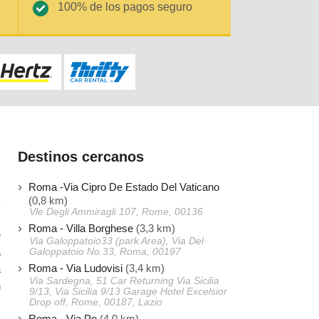
100% de los pagos seguro
Destinos cercanos
Roma -Via Cipro De Estado Del Vaticano
(0,8 km)
Vle Degli Ammiragli 107, Rome, 00136
Roma - Villa Borghese
(3,3 km)
e
Via Galoppatoio33 (park Area), Via Del
a
Galoppatoio No.33, Roma, 00197
Roma - Via Ludovisi
(3,4 km)
a
Via Sardegna, 51 Car Returning Via Sicilia
n
9/13, Via Sicilia 9/13 Garage Hotel Excelsior
Drop off, Rome, 00187, Lazio
Roma - Via Po
(4,0 km)