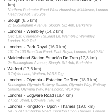
km)
Northern Perimeter Road West Hounslow, Middlesex, London
Heathrow Apt, Tw6 2qe
Slough
(8,5 km)
2c Buckingham Avenue, Slough, Sl1 4nb, Berkshire
Londres - Wembley
(14,2 km)
Gec Est. Courtenay Rd.,east Ln, Wembley, Wembley,
London, Ha9 7nd
Londres - Park Royal
(16,0 km)
101 To 103 Brentfield Road, Park Royal, London, Nw10 8ld
Maidenhead Station Estación De Tren
(17,3 km)
2c Buckingham Avenue, Slough, Sl1 4nb, Berkshire
Watford
(17,6 km)
3 Tolpits Lane, Watford, Wd18 7qg
Londres - Olympia - Estación De Tren
(18,3 km)
Kensington Olympia Railway Station, Olympia Way, Railway
Station, Olympia Way, Kensington, W14 0ne
Londres - Edgware Road
(18,4 km)
2 High Street, Edgware, Ha8 7ef
Londres - Kingston - Upon - Thames
(19,0 km)
64 To 74 Cambridge Road, Kingston Upon Thames, London,