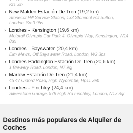
Kt1 3lb
New Malden Estación De Tren
(19,2 km)
Stonecot Hill Service Station, 133 Stonecot Hill Sutton,
London, Sm3 9hs
Londres - Kensington
(19,6 km)
Motorail Olympia Car Park 4, Olympia Way, Kensington, W14
8ux
Londres - Bayswater
(20,4 km)
Elm Mews, Off Bayswater Road, London, W2 3ps
Londres Paddington Estación De Tren
(20,6 km)
1 Brewery Road, London, N7 9qj
Marlow Estación De Tren
(21,4 km)
45 47 Oxford Road, High Wycombe, Hp11 2eb
Londres - Finchley
(24,4 km)
Silverstone Garage, 979 High Rd Finchley, London, N12 8qr
Destinos más populares de Alquiler de
Coches