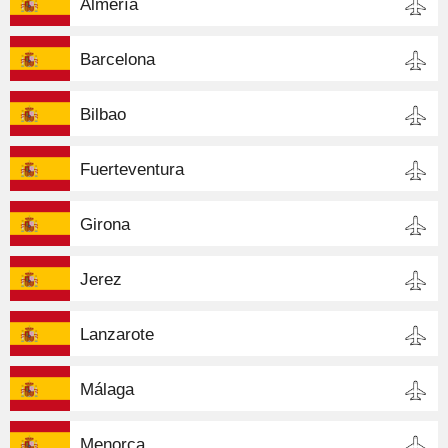
Almería
Barcelona
Bilbao
Fuerteventura
Girona
Jerez
Lanzarote
Málaga
Menorca