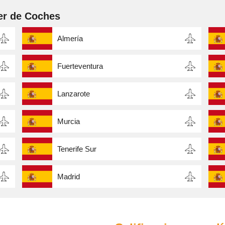
er de Coches
Almería
Fuerteventura
Lanzarote
Murcia
Tenerife Sur
Madrid