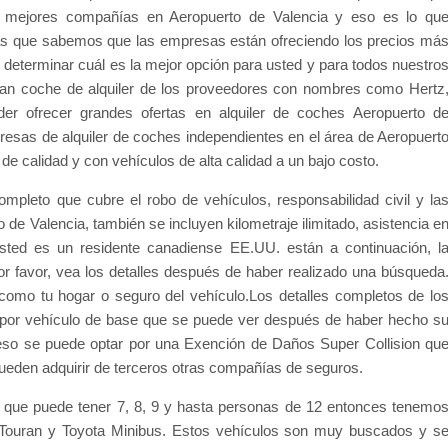
as mejores compañías en Aeropuerto de Valencia y eso es lo qu
 que sabemos que las empresas están ofreciendo los precios má
determinar cuál es la mejor opción para usted y para todos nuestro
gran coche de alquiler de los proveedores con nombres como Hertz
der ofrecer grandes ofertas en alquiler de coches Aeropuerto d
sas de alquiler de coches independientes en el área de Aeropuert
de calidad y con vehículos de alta calidad a un bajo costo.
ompleto que cubre el robo de vehículos, responsabilidad civil y la
de Valencia, también se incluyen kilometraje ilimitado, asistencia e
usted es un residente canadiense EE.UU. están a continuación, l
or favor, vea los detalles después de haber realizado una búsqueda
como tu hogar o seguro del vehículo.Los detalles completos de lo
 por vehículo de base que se puede ver después de haber hecho s
eso se puede optar por una Exención de Daños Super Collision qu
e pueden adquirir de terceros otras compañías de seguros.
 que puede tener 7, 8, 9 y hasta personas de 12 entonces tenemo
Touran y Toyota Minibus. Estos vehículos son muy buscados y s