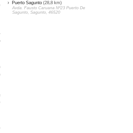
Puerto Sagunto
(28,8 km)
e
Avda. Fausto Caruana Nº23 Puerto De
s
Sagunto, Sagunto, 46520
s
,
e
o
s
n
a
.
s
u
e
s
e