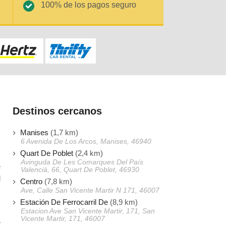
100% de los pagos seguro
Destinos cercanos
Manises
(1,7 km)
6 Avenida De Los Arcos, Manises, 46940
Quart De Poblet
(2,4 km)
Avinguda De Les Comarques Del País
e
Valencià, 66, Quart De Poblet, 46930
l
Centro
(7,8 km)
s
Ave, Calle San Vicente Martir N 171, 46007
Estación De Ferrocarril De
(8,9 km)
Estacion Ave San Vicente Martir, 171, San
Vicente Martir, 171, 46007
e