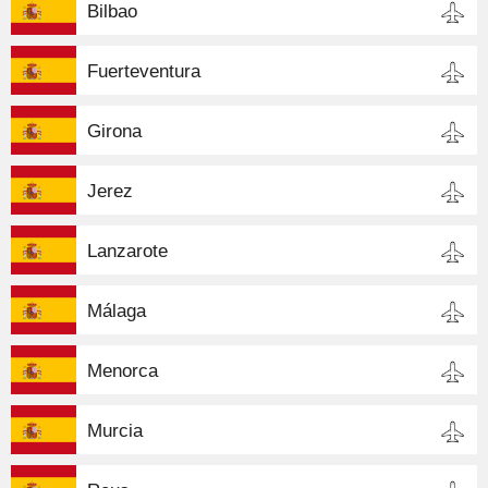
Bilbao
Fuerteventura
Girona
Jerez
Lanzarote
Málaga
Menorca
Murcia