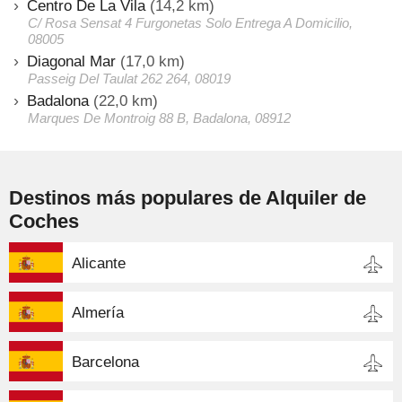
Centro De La Vila
(14,2 km)
C/ Rosa Sensat 4 Furgonetas Solo Entrega A Domicilio,
08005
Diagonal Mar
(17,0 km)
Passeig Del Taulat 262 264, 08019
Badalona
(22,0 km)
Marques De Montroig 88 B, Badalona, 08912
Destinos más populares de Alquiler de
Coches
Alicante
Almería
Barcelona