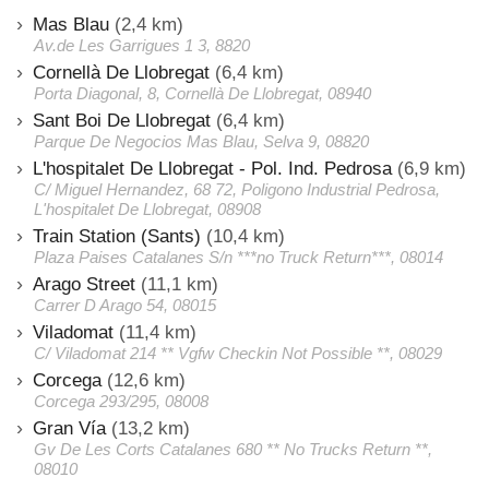
Mas Blau
(2,4 km)
Av.de Les Garrigues 1 3, 8820
Cornellà De Llobregat
(6,4 km)
Porta Diagonal, 8, Cornellà De Llobregat, 08940
Sant Boi De Llobregat
(6,4 km)
Parque De Negocios Mas Blau, Selva 9, 08820
L'hospitalet De Llobregat - Pol. Ind. Pedrosa
(6,9 km)
C/ Miguel Hernandez, 68 72, Poligono Industrial Pedrosa,
L'hospitalet De Llobregat, 08908
Train Station (Sants)
(10,4 km)
Plaza Paises Catalanes S/n ***no Truck Return***, 08014
Arago Street
(11,1 km)
Carrer D Arago 54, 08015
Viladomat
(11,4 km)
C/ Viladomat 214 ** Vgfw Checkin Not Possible **, 08029
Corcega
(12,6 km)
Corcega 293/295, 08008
Gran Vía
(13,2 km)
Gv De Les Corts Catalanes 680 ** No Trucks Return **,
08010