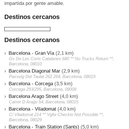
impartida por gente amable.
Destinos cercanos
Destinos cercanos
Barcelona - Gran Vía
(2,1 km)
Gv De Les Corts Catalanes 680 ** No Trucks Return **,
Barcelona, 08010
Barcelona Diagonal Mar
(2,9 km)
Passeig Del Taulat 262 264, Barcelona, 08019
Barcelona - Corcega
(3,5 km)
Corcega 293/295, Barcelona, 08008
Barcelona Arago Street
(4,0 km)
Carrer D Arago 54, Barcelona, 08015
Barcelona - Viladomat
(4,0 km)
C/ Viladomat 214 ** Vgfw Checkin Not Possible **,
Barcelona, 08029
Barcelona - Train Station (Sants)
(5,0 km)