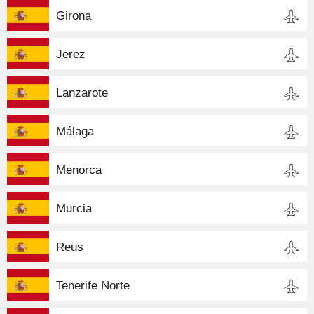
Girona
Jerez
Lanzarote
Málaga
Menorca
Murcia
Reus
Tenerife Norte