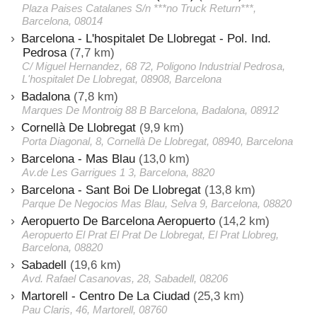
Plaza Paises Catalanes S/n ***no Truck Return***,
Barcelona, 08014
Barcelona - L'hospitalet De Llobregat - Pol. Ind.
Pedrosa
(7,7 km)
C/ Miguel Hernandez, 68 72, Poligono Industrial Pedrosa,
L'hospitalet De Llobregat, 08908, Barcelona
Badalona
(7,8 km)
Marques De Montroig 88 B Barcelona, Badalona, 08912
Cornellà De Llobregat
(9,9 km)
Porta Diagonal, 8, Cornellà De Llobregat, 08940, Barcelona
Barcelona - Mas Blau
(13,0 km)
Av.de Les Garrigues 1 3, Barcelona, 8820
Barcelona - Sant Boi De Llobregat
(13,8 km)
Parque De Negocios Mas Blau, Selva 9, Barcelona, 08820
Aeropuerto De Barcelona Aeropuerto
(14,2 km)
Aeropuerto El Prat El Prat De Llobregat, El Prat Llobreg,
Barcelona, 08820
Sabadell
(19,6 km)
Avd. Rafael Casanovas, 28, Sabadell, 08206
Martorell - Centro De La Ciudad
(25,3 km)
Pau Claris, 46, Martorell, 08760