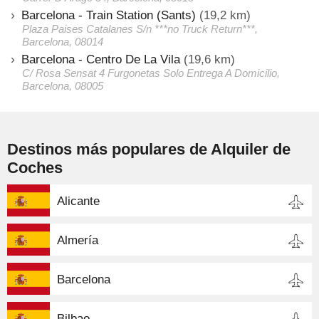
Barcelona - Train Station (Sants)
(19,2 km)
Plaza Paises Catalanes S/n ***no Truck Return***,
Barcelona, 08014
Barcelona - Centro De La Vila
(19,6 km)
C/ Rosa Sensat 4 Furgonetas Solo Entrega A Domicilio,
Barcelona, 08005
Destinos más populares de Alquiler de
Coches
Alicante
Almería
Barcelona
Bilbao