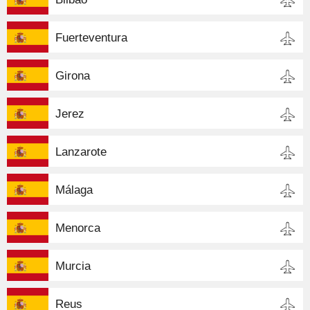
Fuerteventura
Girona
Jerez
Lanzarote
Málaga
Menorca
Murcia
Reus