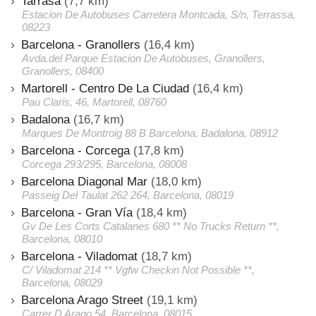
Tarrasa
(7,7 km)
Estacion De Autobuses Carretera Montcada, S/n, Terrassa,
08223
Barcelona - Granollers
(16,4 km)
Avda.del Parque Estacion De Autobuses, Granollers,
Granollers, 08400
Martorell - Centro De La Ciudad
(16,4 km)
Pau Claris, 46, Martorell, 08760
Badalona
(16,7 km)
Marques De Montroig 88 B Barcelona, Badalona, 08912
Barcelona - Corcega
(17,8 km)
Corcega 293/295, Barcelona, 08008
Barcelona Diagonal Mar
(18,0 km)
Passeig Del Taulat 262 264, Barcelona, 08019
Barcelona - Gran Vía
(18,4 km)
Gv De Les Corts Catalanes 680 ** No Trucks Return **,
Barcelona, 08010
Barcelona - Viladomat
(18,7 km)
C/ Viladomat 214 ** Vgfw Checkin Not Possible **,
Barcelona, 08029
Barcelona Arago Street
(19,1 km)
Carrer D Arago 54, Barcelona, 08015