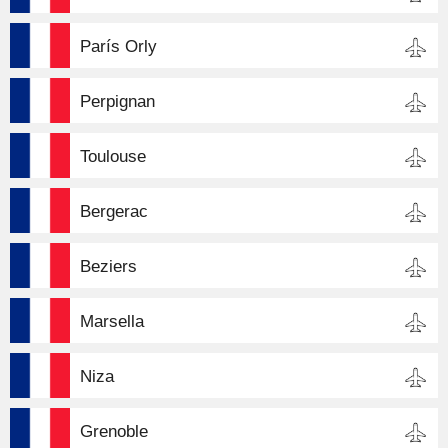
París Orly
Perpignan
Toulouse
Bergerac
Beziers
Marsella
Niza
Grenoble