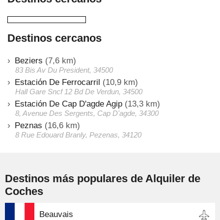
Destinos cercanos
Beziers
(7,6 km)
83 Bis Av Du President, 34500
Estación De Ferrocarril
(10,9 km)
Hall Gare Sncf 12 Bd De Verdun, 34500
Estación De Cap D'agde Agip
(13,3 km)
8, Avenue Des Sergents, Cap D'agde, 34300
Peznas
(16,6 km)
8 Rue Edouard Branly, Pezenas, 34120
Destinos más populares de Alquiler de
Coches
Beauvais