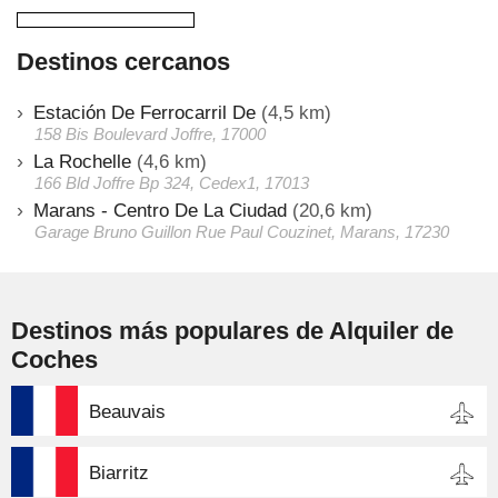
Destinos cercanos
Estación De Ferrocarril De
(4,5 km)
158 Bis Boulevard Joffre, 17000
La Rochelle
(4,6 km)
166 Bld Joffre Bp 324, Cedex1, 17013
Marans - Centro De La Ciudad
(20,6 km)
Garage Bruno Guillon Rue Paul Couzinet, Marans, 17230
Destinos más populares de Alquiler de
Coches
Beauvais
Biarritz