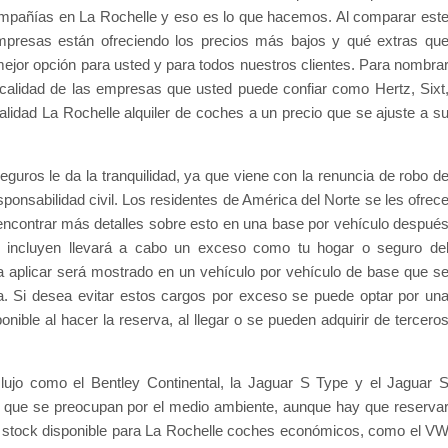
ompañías en La Rochelle y eso es lo que hacemos. Al comparar est
resas están ofreciendo los precios más bajos y qué extras qu
ejor opción para usted y para todos nuestros clientes. Para nombra
 calidad de las empresas que usted puede confiar como Hertz, Sixt
calidad La Rochelle alquiler de coches a un precio que se ajuste a s
guros le da la tranquilidad, ya que viene con la renuncia de robo d
ponsabilidad civil. Los residentes de América del Norte se les ofrec
 encontrar más detalles sobre esto en una base por vehículo despué
incluyen llevará a cabo un exceso como tu hogar o seguro de
a aplicar será mostrado en un vehículo por vehículo de base que s
 Si desea evitar estos cargos por exceso se puede optar por un
ible al hacer la reserva, al llegar o se pueden adquirir de tercero
lujo como el Bentley Continental, la Jaguar S Type y el Jaguar 
s que se preocupan por el medio ambiente, aunque hay que reserva
o stock disponible para La Rochelle coches económicos, como el V