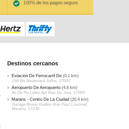
100% de los pagos seguro
Destinos cercanos
Estación De Ferrocarril De
(0,1 km)
158 Bis Boulevard Joffre, 17000
Aeropuerto De Aeropuerto
(4,6 km)
Ile De Re Laleu Apt Rue Du Jura, 17000
o
Marans - Centro De La Ciudad
(20,4 km)
s
Garage Bruno Guillon Rue Paul Couzinet,
e
Marans, 17230
l