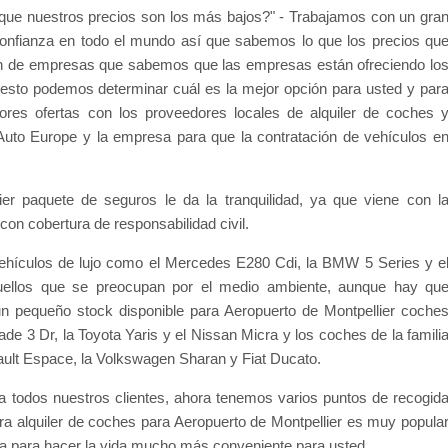
ue nuestros precios son los más bajos?" - Trabajamos con un gra
onfianza en todo el mundo así que sabemos lo que los precios qu
n de empresas que sabemos que las empresas están ofreciendo lo
esto podemos determinar cuál es la mejor opción para usted y par
ores ofertas con los proveedores locales de alquiler de coches 
uto Europe y la empresa para que la contratación de vehículos e
er paquete de seguros le da la tranquilidad, ya que viene con l
con cobertura de responsabilidad civil.
vehículos de lujo como el Mercedes E280 Cdi, la BMW 5 Series y e
uellos que se preocupan por el medio ambiente, aunque hay qu
un pequeño stock disponible para Aeropuerto de Montpellier coche
 3 Dr, la Toyota Yaris y el Nissan Micra y los coches de la famili
ault Espace, la Volkswagen Sharan y Fiat Ducato.
a todos nuestros clientes, ahora tenemos varios puntos de recogid
ra alquiler de coches para Aeropuerto de Montpellier es muy popula
da para hacer la vida mucho más conveniente para usted.