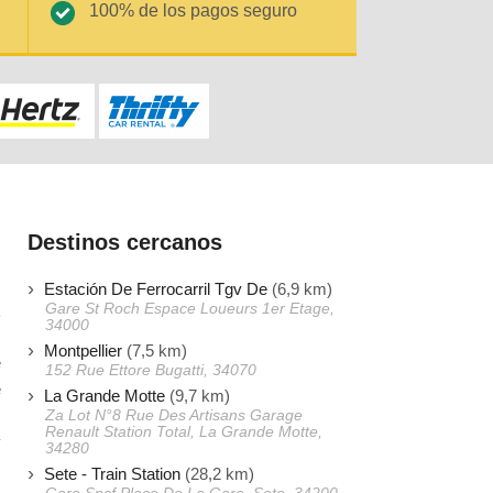
100% de los pagos seguro
Destinos cercanos
Estación De Ferrocarril Tgv De
(6,9 km)
Gare St Roch Espace Loueurs 1er Etage,
34000
Montpellier
(7,5 km)
e
152 Rue Ettore Bugatti, 34070
e
La Grande Motte
(9,7 km)
s
Za Lot N°8 Rue Des Artisans Garage
Renault Station Total, La Grande Motte,
y
34280
Sete - Train Station
(28,2 km)