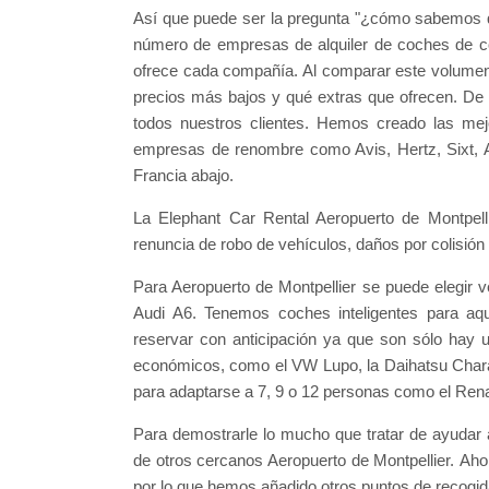
Así que puede ser la pregunta "¿cómo sabemos q
número de empresas de alquiler de coches de c
ofrece cada compañía. Al comparar este volume
precios más bajos y qué extras que ofrecen. De 
todos nuestros clientes. Hemos creado las mej
empresas de renombre como Avis, Hertz, Sixt, A
Francia abajo.
La Elephant Car Rental Aeropuerto de Montpelli
renuncia de robo de vehículos, daños por colisión 
Para Aeropuerto de Montpellier se puede elegir 
Audi A6. Tenemos coches inteligentes para aq
reservar con anticipación ya que son sólo hay 
económicos, como el VW Lupo, la Daihatsu Charade
para adaptarse a 7, 9 o 12 personas como el Ren
Para demostrarle lo mucho que tratar de ayudar 
de otros cercanos Aeropuerto de Montpellier. Aho
por lo que hemos añadido otros puntos de recogi