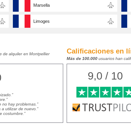
Marsella
Limoges
Calificaciones en l
 de alquiler en Montpellier
Más de 100.000
usuarios han cali
9,0 / 10
0
nizado.
re.
te no hay problemas.
a utilizar de nuevo.
de costumbre.