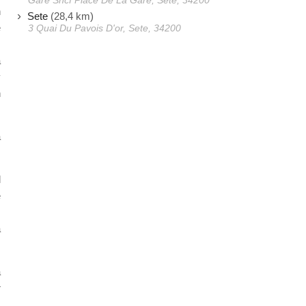
Gare Sncf Place De La Gare, Sete, 34200
n
Sete
(28,4 km)
e
3 Quai Du Pavois D'or, Sete, 34200
s
a
y
n
a
l
e
s
a
a
r