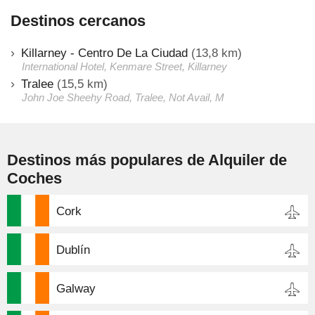
Destinos cercanos
Killarney - Centro De La Ciudad
(13,8 km)
International Hotel, Kenmare Street, Killarney
Tralee
(15,5 km)
John Joe Sheehy Road, Tralee, Not Avail, M
Destinos más populares de Alquiler de
Coches
Cork
Dublín
Galway