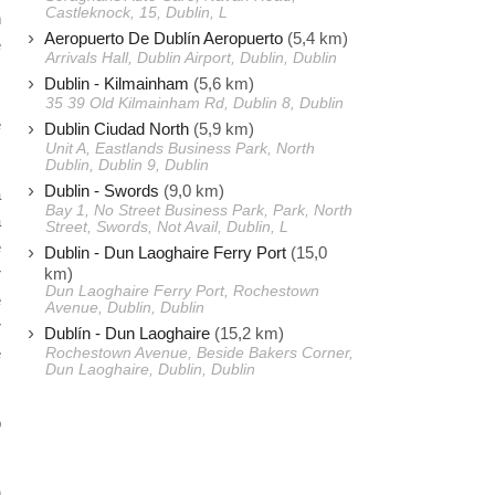
Castleknock, 15, Dublin, L
n
Aeropuerto De Dublín Aeropuerto
(5,4 km)
e
Arrivals Hall, Dublin Airport, Dublin, Dublin
s
Dublin - Kilmainham
(5,6 km)
,
35 39 Old Kilmainham Rd, Dublin 8, Dublin
e
Dublin Ciudad North
(5,9 km)
Unit A, Eastlands Business Park, North
Dublin, Dublin 9, Dublin
Dublin - Swords
(9,0 km)
a
Bay 1, No Street Business Park, Park, North
a
Street, Swords, Not Avail, Dublin, L
e
Dublin - Dun Laoghaire Ferry Port
(15,0
km)
r
Dun Laoghaire Ferry Port, Rochestown
e
Avenue, Dublin, Dublin
r
Dublín - Dun Laoghaire
(15,2 km)
e
Rochestown Avenue, Beside Bakers Corner,
Dun Laoghaire, Dublin, Dublin
o
n