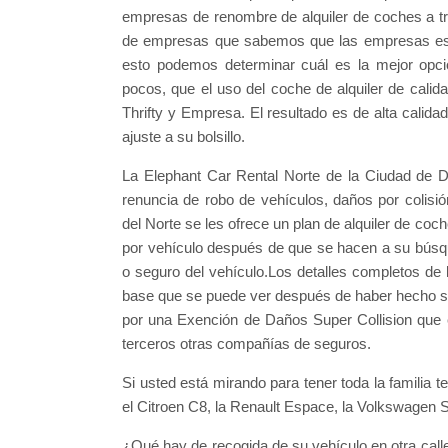
empresas de renombre de alquiler de coches a tr
de empresas que sabemos que las empresas está
esto podemos determinar cuál es la mejor opci
pocos, que el uso del coche de alquiler de cali
Thrifty y Empresa. El resultado es de alta calida
ajuste a su bolsillo.
La Elephant Car Rental Norte de la Ciudad de Du
renuncia de robo de vehículos, daños por colisió
del Norte se les ofrece un plan de alquiler de co
por vehículo después de que se hacen a su búsq
o seguro del vehículo.Los detalles completos de
base que se puede ver después de haber hecho su
por una Exención de Daños Super Collision que es
terceros otras compañías de seguros.
Si usted está mirando para tener toda la familia 
el Citroen C8, la Renault Espace, la Volkswagen S
¿Qué hay de recogida de su vehículo en otra calle