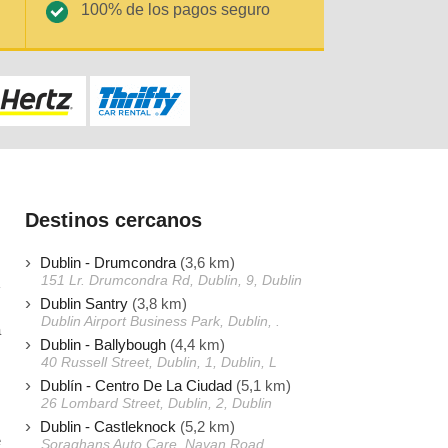
100% de los pagos seguro
Destinos cercanos
Dublin - Drumcondra
(3,6 km)
151 Lr. Drumcondra Rd, Dublin, 9, Dublin
Dublin Santry
(3,8 km)
Dublin Airport Business Park, Dublin, .
a
Dublin - Ballybough
(4,4 km)
s
40 Russell Street, Dublin, 1, Dublin, L
s
Dublín - Centro De La Ciudad
(5,1 km)
26 Lombard Street, Dublin, 2, Dublin
Dublin - Castleknock
(5,2 km)
e
Soraghans Auto Care, Navan Road,