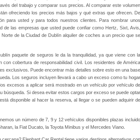
avés del trabajo y comparar sus precios. Al comparar este volume
n ofreciendo los precios más bajos y qué extras que ofrecen. D
ón para usted y para todos nuestros clientes. Para nombrar uno
dad de las empresas que usted puede confiar como Hertz, Sixt, Avis
d Norte de la Ciudad de Dublín alquiler de coches a un precio que s
blín paquete de seguros le da la tranquilidad, ya que viene con l
n con cobertura de responsabilidad civil. Los residentes de Améric
ches exclusivos. Puede encontrar más detalles sobre esto en una bas
ueda. Los seguros incluyen llevará a cabo un exceso como tu hoga
 los excesos a aplicar será mostrado en un vehículo por vehículo d
 búsqueda. Si desea evitar estos cargos por exceso se puede opta
tá disponible al hacer la reserva, al llegar o se pueden adquirir d
tenemos un número de 7, 9 y 12 vehículos disponibles plazas incluid
haran, la Fiat Ducato, la Toyota Minibus y el Mercedes Viano.
 cercana? Elephant Car Rental tiene varios destinos alternativos co