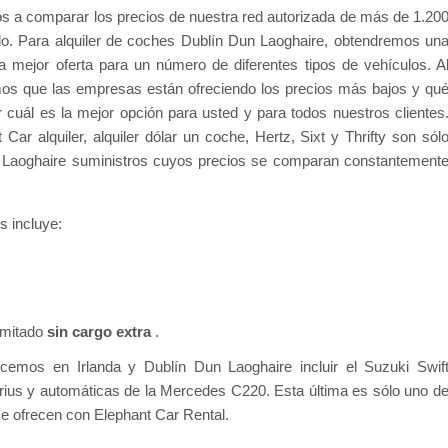
s a comparar los precios de nuestra red autorizada de más de 1.20
o. Para alquiler de coches Dublín Dun Laoghaire, obtendremos un
 mejor oferta para un número de diferentes tipos de vehículos. A
 que las empresas están ofreciendo los precios más bajos y qu
cuál es la mejor opción para usted y para todos nuestros clientes
ar alquiler, alquiler dólar un coche, Hertz, Sixt y Thrifty son sól
n Laoghaire suministros cuyos precios se comparan constantement
s incluye:
limitado
sin cargo extra
.
cemos en Irlanda y Dublín Dun Laoghaire incluir el Suzuki Swif
Prius y automáticas de la Mercedes C220. Esta última es sólo uno d
se ofrecen con Elephant Car Rental.