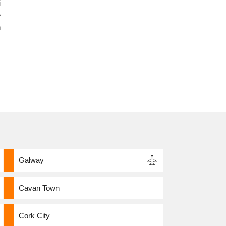
i
e
n
,
Galway
Cavan Town
Cork City