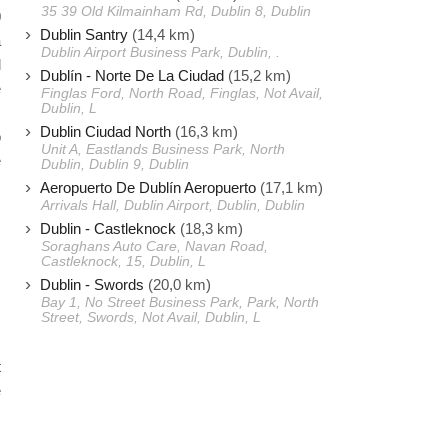
35 39 Old Kilmainham Rd, Dublin 8, Dublin
0
Dublin Santry
(14,4 km)
a
Dublin Airport Business Park, Dublin, .
l
Dublín - Norte De La Ciudad
(15,2 km)
é
Finglas Ford, North Road, Finglas, Not Avail,
Dublin, L
.
Dublin Ciudad North
(16,3 km)
o
Unit A, Eastlands Business Park, North
e
Dublin, Dublin 9, Dublin
Aeropuerto De Dublín Aeropuerto
(17,1 km)
Arrivals Hall, Dublin Airport, Dublin, Dublin
Dublin - Castleknock
(18,3 km)
Soraghans Auto Care, Navan Road,
Castleknock, 15, Dublin, L
Dublin - Swords
(20,0 km)
Bay 1, No Street Business Park, Park, North
Street, Swords, Not Avail, Dublin, L
t
e