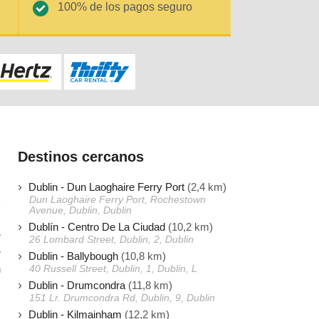
100% de los pagos seguro
Destinos cercanos
Dublin - Dun Laoghaire Ferry Port
(2,4 km)
Dun Laoghaire Ferry Port, Rochestown
Avenue, Dublin, Dublin
Dublín - Centro De La Ciudad
(10,2 km)
e
26 Lombard Street, Dublin, 2, Dublin
e
Dublin - Ballybough
(10,8 km)
n
40 Russell Street, Dublin, 1, Dublin, L
Dublin - Drumcondra
(11,8 km)
s
151 Lr. Drumcondra Rd, Dublin, 9, Dublin
Dublin - Kilmainham
(12,2 km)