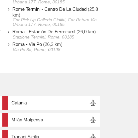
Urbana 177, Rome, 00185
e
Rome Termini - Centro De La Ciudad
(25,8
)
km)
Car Pick Up Galleria Giolitti, Car Return Via
r
Urbana 177, Rome, 00185
a
Roma - Estación De Ferrocarril
(26,0 km)
Stazione Termini, Rome, 00185
Roma - Via Po
(26,2 km)
Via Po 8a, Rome, 00198
Catania
Milán Malpensa
Trapani Sicilia