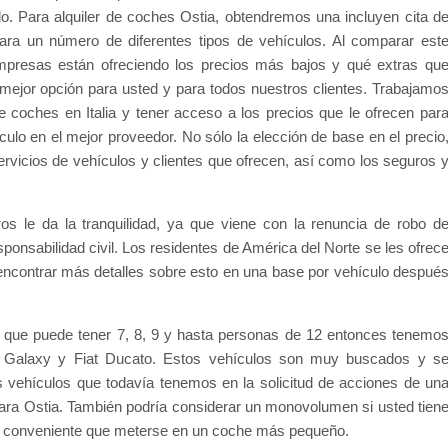
. Para alquiler de coches Ostia, obtendremos una incluyen cita d
ara un número de diferentes tipos de vehículos. Al comparar est
resas están ofreciendo los precios más bajos y qué extras qu
mejor opción para usted y para todos nuestros clientes. Trabajamo
e coches en Italia y tener acceso a los precios que le ofrecen par
ulo en el mejor proveedor. No sólo la elección de base en el precio
ervicios de vehículos y clientes que ofrecen, así como los seguros 
s le da la tranquilidad, ya que viene con la renuncia de robo d
ponsabilidad civil. Los residentes de América del Norte se les ofrec
 encontrar más detalles sobre esto en una base por vehículo despué
 que puede tener 7, 8, 9 y hasta personas de 12 entonces tenemo
d Galaxy y Fiat Ducato. Estos vehículos son muy buscados y s
s vehículos que todavía tenemos en la solicitud de acciones de un
 para Ostia. También podría considerar un monovolumen si usted tien
 conveniente que meterse en un coche más pequeño.