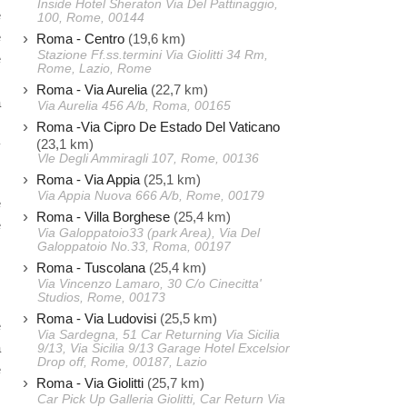
Inside Hotel Sheraton Via Del Pattinaggio,
e
100, Rome, 00144
e
Roma - Centro
(19,6 km)
Stazione Ff.ss.termini Via Giolitti 34 Rm,
e
Rome, Lazio, Rome
s
Roma - Via Aurelia
(22,7 km)
a
Via Aurelia 456 A/b, Roma, 00165
,
Roma -Via Cipro De Estado Del Vaticano
(23,1 km)
y
Vle Degli Ammiragli 107, Rome, 00136
Roma - Via Appia
(25,1 km)
Via Appia Nuova 666 A/b, Rome, 00179
e
Roma - Villa Borghese
(25,4 km)
e
Via Galoppatoio33 (park Area), Via Del
s
Galoppatoio No.33, Roma, 00197
Roma - Tuscolana
(25,4 km)
Via Vincenzo Lamaro, 30 C/o Cinecitta'
Studios, Rome, 00173
s
Roma - Via Ludovisi
(25,5 km)
e
Via Sardegna, 51 Car Returning Via Sicilia
a
9/13, Via Sicilia 9/13 Garage Hotel Excelsior
Drop off, Rome, 00187, Lazio
e
Roma - Via Giolitti
(25,7 km)
Car Pick Up Galleria Giolitti, Car Return Via