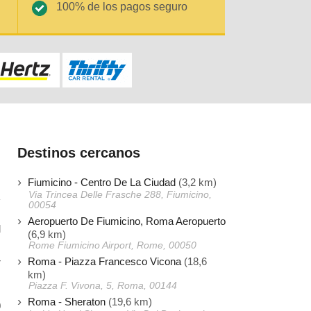
100% de los pagos seguro
Destinos cercanos
Fiumicino - Centro De La Ciudad
(3,2 km)
Via Trincea Delle Frasche 288, Fiumicino,
00054
Aeropuerto De Fiumicino, Roma Aeropuerto
l
(6,9 km)
.
Rome Fiumicino Airport, Rome, 00050
Roma - Piazza Francesco Vicona
(18,6
r
km)
Piazza F. Vivona, 5, Roma, 00144
Roma - Sheraton
(19,6 km)
0