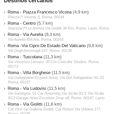
Destinos cercanos
Roma - Piazza Francesco Vicona
(4,9 km)
Piazza F. Vivona, 5, Roma, 00144
Roma - Centro
(5,7 km)
Stazione Ff.ss.termini Via Giolitti 34 Rm, Rome, Lazio, Rome
Roma - Via Aurelia
(9,3 km)
Via Aurelia 456 A/b, Roma, 00165
Roma -Via Cipro De Estado Del Vaticano
(9,8 km)
Vle Degli Ammiragli 107, Rome, 00136
Roma - Tuscolana
(11,3 km)
Via Vincenzo Lamaro, 30 C/o Cinecitta' Studios, Rome,
00173
Roma - Villa Borghese
(11,5 km)
Via Galoppatoio33 (park Area), Via Del Galoppatoio No.33,
Roma, 00197
Roma - Via Ludovisi
(11,5 km)
Via Sardegna, 51 Car Returning Via Sicilia 9/13, Via Sicilia
9/13 Garage Hotel Excelsior Drop off, Rome, 00187, Lazio
Roma - Via Giolitti
(11,6 km)
Car Pick Up Galleria Giolitti, Car Return Via Urbana 177,
Rome, 00185