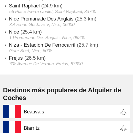
Saint Raphael
(24,9 km)
56 Place Pierre Coulet, Saint Raphael, 83700
Nice Promanade Des Anglais
(25,3 km)
3 Avenue Gustave V, Nice, 06000
Nice
(25,4 km)
1 Promenade Des Anglais, Nice, 06200
Niza - Estación De Ferrocarril
(25,7 km)
Gare Sncf, Nice, 6008
Frejus
(26,5 km)
308 Avenue De Verdun, Frejus, 83600
Destinos más populares de Alquiler de
Coches
Beauvais
Biarritz