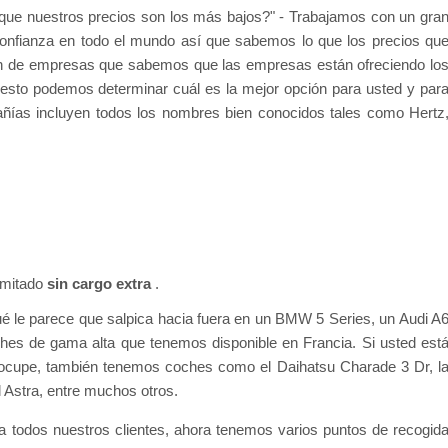
ue nuestros precios son los más bajos?" - Trabajamos con un gra
onfianza en todo el mundo así que sabemos lo que los precios qu
n de empresas que sabemos que las empresas están ofreciendo lo
esto podemos determinar cuál es la mejor opción para usted y par
añías incluyen todos los nombres bien conocidos tales como Hertz
limitado
sin cargo extra
.
 le parece que salpica hacia fuera en un BMW 5 Series, un Audi A
hes de gama alta que tenemos disponible en Francia. Si usted est
cupe, también tenemos coches como el Daihatsu Charade 3 Dr, l
l Astra, entre muchos otros.
a todos nuestros clientes, ahora tenemos varios puntos de recogid