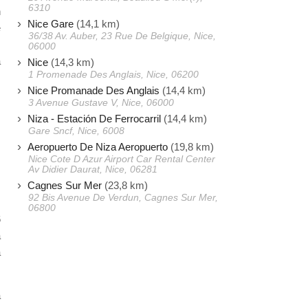
6310
n
Nice Gare
(14,1 km)
e
36/38 Av. Auber, 23 Rue De Belgique, Nice,
s
06000
a
Nice
(14,3 km)
1 Promenade Des Anglais, Nice, 06200
,
Nice Promanade Des Anglais
(14,4 km)
3 Avenue Gustave V, Nice, 06000
Niza - Estación De Ferrocarril
(14,4 km)
Gare Sncf, Nice, 6008
Aeropuerto De Niza Aeropuerto
(19,8 km)
Nice Cote D Azur Airport Car Rental Center
Av Didier Daurat, Nice, 06281
Cagnes Sur Mer
(23,8 km)
92 Bis Avenue De Verdun, Cagnes Sur Mer,
06800
6
á
a
a