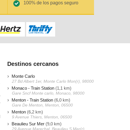
100% de los pagos seguro
Destinos cercanos
Monte Carlo
27 Bd Albert 1er, Monte Carlo Mon(r), 98000
Monaco - Train Station
(1,1 km)
Gare Sncf Monte carlo, Monaco, 98000
e
Menton - Train Station
(6,0 km)
e
Gare De Menton, Menton, 06500
s
Menton
(6,2 km)
d
9 Avenue Thiers, Menton, 06500
Beaulieu Sur Mer
(9,0 km)
29 Avenue Marechal, Beaulieu S Mer(r),