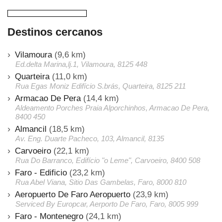
Destinos cercanos
Vilamoura
(9,6 km)
Ed.delta Marina,lj.1, Vilamoura, 8125 448
Quarteira
(11,0 km)
Rua Egas Moniz Edifício S.brás, Quarteira, 8125 211
Armacao De Pera
(14,4 km)
Aldeamento Porches Praia Alporchinhos, Armacao De Pera,
8400 450
Almancil
(18,5 km)
Av. Eng. Duarte Pacheco, 103, Almancil, 8135
Carvoeiro
(22,1 km)
Rua Do Barranco, Edifício "o Leme", Carvoeiro, 8400 508
Faro - Edificio
(23,2 km)
Rua Abel Viana, Sitio Das Gambelas, Faro, 8000 810
Aeropuerto De Faro Aeropuerto
(23,9 km)
Serviced By Europcar, Aerporto De Faro, Faro, 8005 999
Faro - Montenegro
(24,1 km)