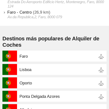
Estrada Do Aeroporto Edificio Hertz, Montenegro, Faro, 8000
124
Faro - Centro
(26,9 km)
Av.da Republica,2, Faro, 8000 079
Destinos más populares de Alquiler de
Coches
Faro
Lisboa
Oporto
Ponta Delgada Azores