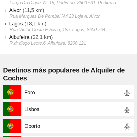
Largo Do Dique, Nº 16, Portimao, 8500 531, Portimao
Alvor
(11,5 km)
Rua Marques De Pombal N.º 23 Loja A, Alvor
Lagos
(18,1 km)
Rua Victor Costa E Silvia, 18a, Lagos, 8600 764
Albufeira
(22,1 km)
R.dr.diogo Leote,6, Albufeira, 8200 121
Destinos más populares de Alquiler de
Coches
Faro
Lisboa
Oporto