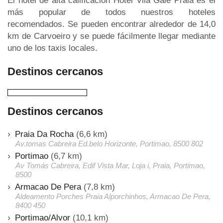
El hotel de alta calificación Hotel Vila Gale Praia es el
más popular de todos nuestros hoteles
recomendados. Se pueden encontrar alrededor de 14,0
km de Carvoeiro y se puede fácilmente llegar mediante
uno de los taxis locales.
Destinos cercanos
Destinos cercanos
Praia Da Rocha
(6,6 km)
Av.tomas Cabreira Ed.belo Horizonte, Portimao, 8500 802
Portimao
(6,7 km)
Av Tomás Cabreira, Edif Vista Mar, Loja i, Praia, Portimao,
8500
Armacao De Pera
(7,8 km)
Aldeamento Porches Praia Alporchinhos, Armacao De Pera,
8400 450
Portimao/Alvor
(10,1 km)