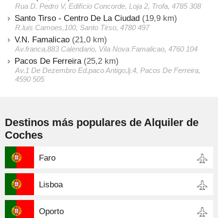
Rua D. Pedro V, Edifício Concorde, Loja 2, Trofa, 4785 308
Santo Tirso - Centro De La Ciudad
(19,9 km)
R.luis Camoes,100, Santo Tirso, 4780 497
V.N. Famalicao
(21,0 km)
Av.franca,883 Calendario, Vila Nova Famalicao, 4760 104
Pacos De Ferreira
(25,2 km)
Av.1 De Dezembro Ed.paco Antigo,lj.4, Pacos De Ferreira,
4590 505
Destinos más populares de Alquiler de
Coches
Faro
Lisboa
Oporto