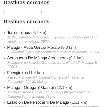
Destinos cercanos
Destinos cercanos
Torremolinos
(4,7 km)
Avda.palma De Mallorca N.65 (close To Las Palomas Dor
Hotel), Torremolinos, 29620
Málaga - Avda García Morato
(9,0 km)
30 Avenida Del, Comandantegarcia Morato, Malaga, 29004
Aeropuerto De Málaga Aeropuerto
(9,1 km)
Malaga Airport. Avda. García Morato, Nº 14 16, Malaga, E
29004
Fuengirola
(11,4 km)
Paseo Maritimo 64, Galeria Comercial H Yaramar,
Fuengirola, 29640, Malaga
Málaga - Ortega Y Gasset
(12,1 km)
Malaga Citroen Dealer Samaavda, Ortega Y Gassest
Cartama Km 4, Malaga, 29006
Estación De Ferrocarril De Málaga
(15,1 km)
Esplanada De La Estacion S/n No Truck Return*no Admite