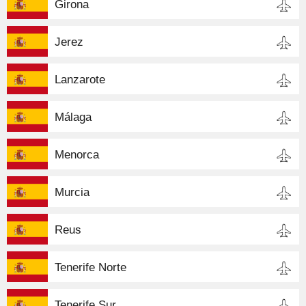
Girona
Jerez
Lanzarote
Málaga
Menorca
Murcia
Reus
Tenerife Norte
Tenerife Sur