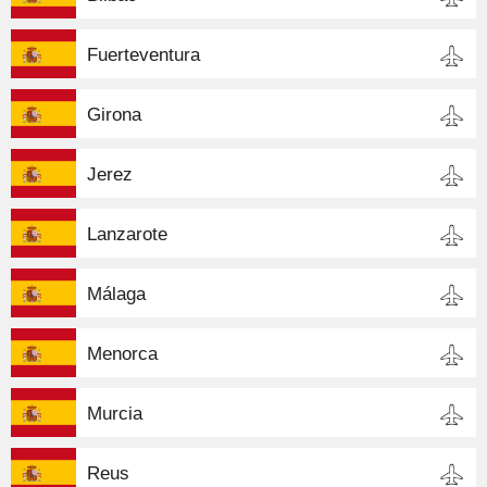
Fuerteventura
Girona
Jerez
Lanzarote
Málaga
Menorca
Murcia
Reus