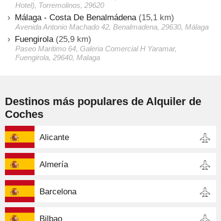
Hotel), Torremolinos, 29620
Málaga - Costa De Benalmádena
(15,1 km)
Avenida Antonio Machado 42, Benalmadena, 29630, Málaga
Fuengirola
(25,9 km)
Paseo Maritimo 64, Galeria Comercial H Yaramar,
Fuengirola, 29640, Malaga
Destinos más populares de Alquiler de
Coches
Alicante
Almería
Barcelona
Bilbao