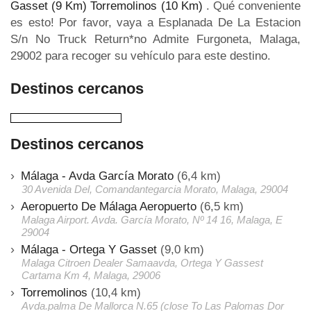
Gasset (9 Km)
Torremolinos (10 Km)
. Qué conveniente
es esto! Por favor, vaya a Esplanada De La Estacion
S/n No Truck Return*no Admite Furgoneta, Malaga,
29002 para recoger su vehículo para este destino.
Destinos cercanos
Destinos cercanos
Málaga - Avda García Morato
(6,4 km)
30 Avenida Del, Comandantegarcia Morato, Malaga, 29004
Aeropuerto De Málaga Aeropuerto
(6,5 km)
Malaga Airport. Avda. García Morato, Nº 14 16, Malaga, E
29004
Málaga - Ortega Y Gasset
(9,0 km)
Malaga Citroen Dealer Samaavda, Ortega Y Gassest
Cartama Km 4, Malaga, 29006
Torremolinos
(10,4 km)
Avda.palma De Mallorca N.65 (close To Las Palomas Dor