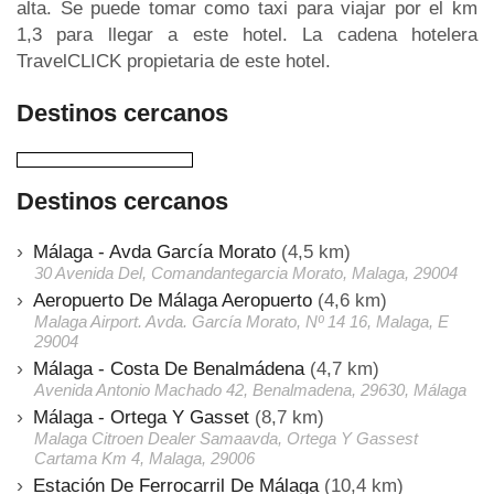
alta. Se puede tomar como taxi para viajar por el km
1,3 para llegar a este hotel. La cadena hotelera
TravelCLICK propietaria de este hotel.
Destinos cercanos
Destinos cercanos
Málaga - Avda García Morato
(4,5 km)
30 Avenida Del, Comandantegarcia Morato, Malaga, 29004
Aeropuerto De Málaga Aeropuerto
(4,6 km)
Malaga Airport. Avda. García Morato, Nº 14 16, Malaga, E
29004
Málaga - Costa De Benalmádena
(4,7 km)
Avenida Antonio Machado 42, Benalmadena, 29630, Málaga
Málaga - Ortega Y Gasset
(8,7 km)
Malaga Citroen Dealer Samaavda, Ortega Y Gassest
Cartama Km 4, Malaga, 29006
Estación De Ferrocarril De Málaga
(10,4 km)