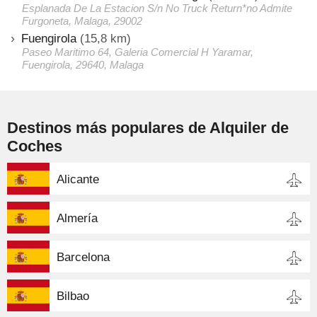
Esplanada De La Estacion S/n No Truck Return*no Admite
Furgoneta, Malaga, 29002
Fuengirola
(15,8 km)
Paseo Maritimo 64, Galeria Comercial H Yaramar,
Fuengirola, 29640, Malaga
Destinos más populares de Alquiler de
Coches
Alicante
Almería
Barcelona
Bilbao