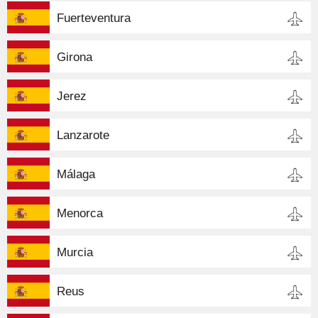
Fuerteventura
Girona
Jerez
Lanzarote
Málaga
Menorca
Murcia
Reus