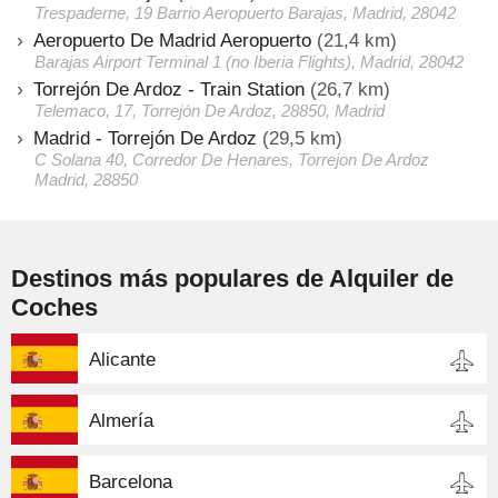
Trespaderne, 19 Barrio Aeropuerto Barajas, Madrid, 28042
Aeropuerto De Madrid Aeropuerto
(21,4 km)
Barajas Airport Terminal 1 (no Iberia Flights), Madrid, 28042
Torrejón De Ardoz - Train Station
(26,7 km)
Telemaco, 17, Torrejón De Ardoz, 28850, Madrid
Madrid - Torrejón De Ardoz
(29,5 km)
C Solana 40, Corredor De Henares, Torrejon De Ardoz
Madrid, 28850
Destinos más populares de Alquiler de
Coches
Alicante
Almería
Barcelona