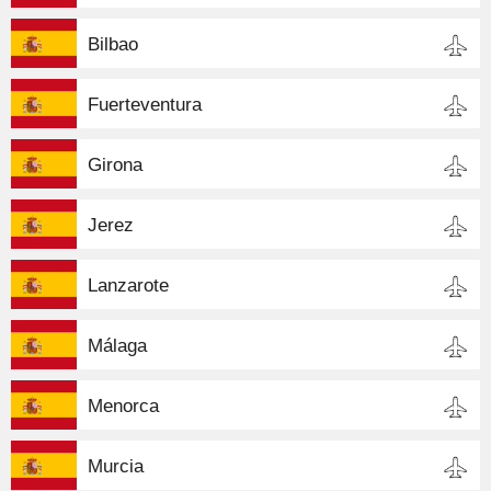
Bilbao
Fuerteventura
Girona
Jerez
Lanzarote
Málaga
Menorca
Murcia