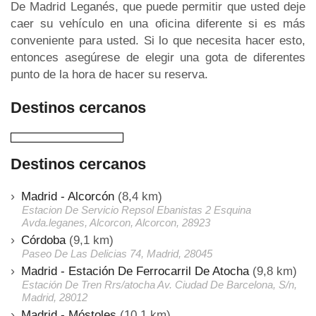
De Madrid Leganés, que puede permitir que usted deje
caer su vehículo en una oficina diferente si es más
conveniente para usted. Si lo que necesita hacer esto,
entonces asegúrese de elegir una gota de diferentes
punto de la hora de hacer su reserva.
Destinos cercanos
Destinos cercanos
Madrid - Alcorcón
(8,4 km)
Estacion De Servicio Repsol Ebanistas 2 Esquina
Avda.leganes, Alcorcon, Alcorcon, 28923
Córdoba
(9,1 km)
Paseo De Las Delicias 74, Madrid, 28045
Madrid - Estación De Ferrocarril De Atocha
(9,8 km)
Estación De Tren Rrs/atocha Av. Ciudad De Barcelona, S/n,
Madrid, 28012
Madrid - Móstoles
(10,1 km)