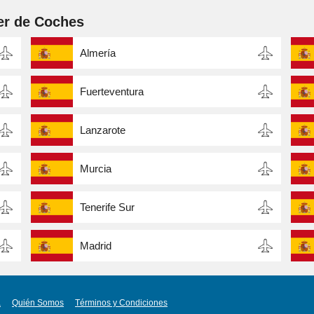
er de Coches
Almería
Fuerteventura
Lanzarote
Murcia
Tenerife Sur
Madrid
a
Quién Somos
Términos y Condiciones