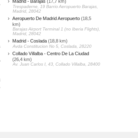
Madrid - Barajas
(17,7 km)
e
Trespaderne, 19 Barrio Aeropuerto Barajas,
Madrid, 28042
Aeropuerto De Madrid Aeropuerto
(18,5
km)
Barajas Airport Terminal 1 (no Iberia Flights),
Madrid, 28042
Madrid - Coslada
(18,8 km)
a
Avda Constitucion No 5, Coslada, 28220
,
Collado Villalba - Centro De La Ciudad
(26,4 km)
o
Av. Juan Carlos I, 43, Collado Villalba, 28400
i
e