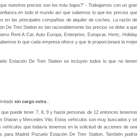
ue nuestros precios son los más bajos?" - Trabajamos con un gra
onfianza en todo el mundo así que sabemos lo que los precios qu
s en las principales compañías de alquiler de coches. La razón d
ión De Tren Station es tan razonablemente los precios se debe a qu
amo Rent A Car, Auto Europa, Enterprise, Europcar, Hertz, Holida
l.Sabemos lo que cada empresa ofrece y que le proporcionará la mejo
uelo Estación De Tren Station se incluyen todos lo que no tiene
limitado
sin cargo extra
.
 que puede tener 7, 8, 9 y hasta personas de 12 entonces tenemo
en Sharan y Mercedes Vito. Estos vehículos son muy buscados y s
s vehículos que todavía tenemos en la solicitud de acciones de un
les para Madrid Pozuelo Estación De Tren Station. También podrí