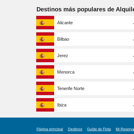
Destinos más populares de Alquil
Alicante
Bilbao
Jerez
Menorca
Tenerife Norte
Ibiza
Página principal
Destinos
Guíde de Flota
Mi Reserv