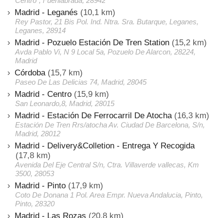
Centro", Fuenlabrada, 28942
Madrid - Leganés
(10,1 km)
Rey Pastor, 21 Bis Pol. Ind. Ntra. Sra. Butarque, Leganes,
Leganes, 28914
Madrid - Pozuelo Estación De Tren Station
(15,2 km)
Avda Pablo Vi, N 9 Local 5a, Pozuelo De Alarcon, 28224,
Madrid
Córdoba
(15,7 km)
Paseo De Las Delicias 74, Madrid, 28045
Madrid - Centro
(15,9 km)
San Leonardo,8, Madrid, 28015
Madrid - Estación De Ferrocarril De Atocha
(16,3 km)
Estación De Tren Rrs/atocha Av. Ciudad De Barcelona, S/n,
Madrid, 28012
Madrid - Delivery&Colletion - Entrega Y Recogida
(17,8 km)
Avenida Del Eje Central S/n, Ctra. Villaverde vallecas, Km
3500, 28053
Madrid - Pinto
(17,9 km)
Coto De Donana 1 Pol. Area Empr. Nueva Andalucia, Pinto,
Pinto, 28320
Madrid - Las Rozas
(20,8 km)