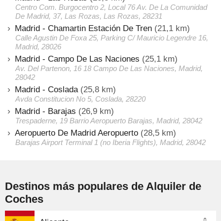
Centro Com. Burgocentro 2, Local 76 Av. De La Comunidad
De Madrid, 37, Las Rozas, Las Rozas, 28231
Madrid - Chamartin Estación De Tren
(21,1 km)
Calle Agustin De Foxa 25, Parking C/ Mauricio Legendre 16,
Madrid, 28026
Madrid - Campo De Las Naciones
(25,1 km)
Av. Del Partenon, 16 18 Campo De Las Naciones, Madrid,
28042
Madrid - Coslada
(25,8 km)
Avda Constitucion No 5, Coslada, 28220
Madrid - Barajas
(26,9 km)
Trespaderne, 19 Barrio Aeropuerto Barajas, Madrid, 28042
Aeropuerto De Madrid Aeropuerto
(28,5 km)
Barajas Airport Terminal 1 (no Iberia Flights), Madrid, 28042
Destinos más populares de Alquiler de
Coches