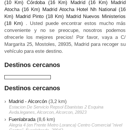
(10 Km)
Córdoba (16 Km)
Madrid (16 Km)
Madrid
Atocha (16 Km)
Madrid Atocha Hotel Nh National (16
Km)
Madrid Pinto (18 Km)
Madrid Nuevos Ministerios
(18 Km)
. Usted puede encontrar estos mucho más
conveniente y no se preocupe, nosotros podemos
ofrecerle los mejores precios! Por favor, vaya a C/
Margarita 25, Mostoles, 28935, Madrid para recoger su
vehículo para este destino.
Destinos cercanos
Destinos cercanos
Madrid - Alcorcón
(3,2 km)
Estacion De Servicio Repsol Ebanistas 2 Esquina
Avda.leganes, Alcorcon, Alcorcon, 28923
Fuenlabrada
(8,6 km)
Alegria 4 (en Frente Metro Loranca) Centro Comercial "nivel