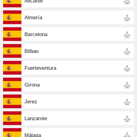
Alicante
Almería
Barcelona
Bilbao
Fuerteventura
Girona
Jerez
Lanzarote
Málaga