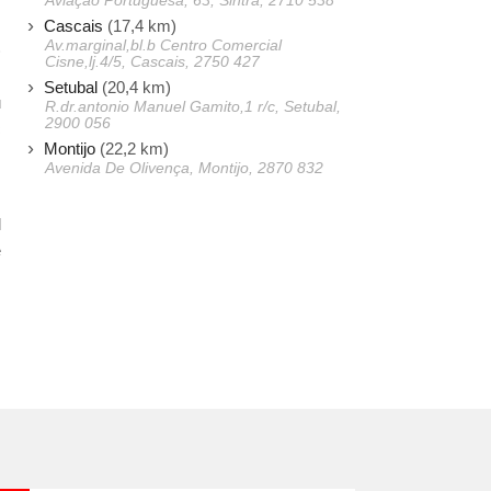
Aviação Portuguesa, 63, Sintra, 2710 538
s
Cascais
(17,4 km)
Av.marginal,bl.b Centro Comercial
)
Cisne,lj.4/5, Cascais, 2750 427
s
Setubal
(20,4 km)
u
R.dr.antonio Manuel Gamito,1 r/c, Setubal,
2900 056
c
Montijo
(22,2 km)
Avenida De Olivença, Montijo, 2870 832
s
l
e