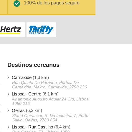
100% de los pagos seguro
Destinos cercanos
Carnaxide
(1,3 km)
Rua Quinta Do Paizinho, Portela De
Carnaxide. Makro, Carnaxide, 2790 236
Lisboa - Centro
(6,1 km)
o
Av.antonio Augusto Aguiar,24 C/d, Lisboa,
1050 016
e
Oeiras
(6,3 km)
e
Stand Oeirascar, R. Da Industria 7, Porto
Salvo, Oeiras, 2780 854
Lisboa - Rua Castilho
(6,4 km)
0