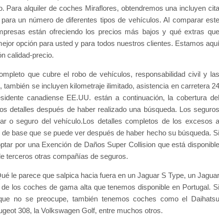
. Para alquiler de coches Miraflores, obtendremos una incluyen cit
para un número de diferentes tipos de vehículos. Al comparar est
resas están ofreciendo los precios más bajos y qué extras qu
ejor opción para usted y para todos nuestros clientes. Estamos aqu
ón calidad-precio.
ompleto que cubre el robo de vehículos, responsabilidad civil y la
 también se incluyen kilometraje ilimitado, asistencia en carretera 2
sidente canadiense EE.UU. están a continuación, la cobertura de
 los detalles después de haber realizado una búsqueda. Los seguro
ar o seguro del vehículo.Los detalles completos de los excesos 
lo de base que se puede ver después de haber hecho su búsqueda. S
ptar por una Exención de Daños Super Collision que está disponibl
r de terceros otras compañías de seguros.
Qué le parece que salpica hacia fuera en un Jaguar S Type, un Jagua
de los coches de gama alta que tenemos disponible en Portugal. S
ue no se preocupe, también tenemos coches como el Daihats
Peugeot 308, la Volkswagen Golf, entre muchos otros.