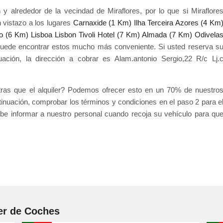
 alrededor de la vecindad de Miraflores, por lo que si Miraflore
n vistazo a los lugares
Carnaxide (1 Km)
Ilha Terceira Azores (4 Km
ho (6 Km)
Lisboa Lisbon Tivoli Hotel (7 Km)
Almada (7 Km)
Odivela
uede encontrar estos mucho más conveniente. Si usted reserva s
uación, la dirección a cobrar es Alam.antonio Sergio,22 R/c Lj.
.
ntras que el alquiler? Podemos ofrecer esto en un 70% de nuestro
tinuación, comprobar los términos y condiciones en el paso 2 para e
debe informar a nuestro personal cuando recoja su vehículo para qu
er de Coches