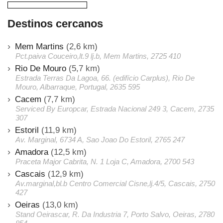
Destinos cercanos
Mem Martins
(2,6 km)
Pct.paiva Couceiro,lt.9 lj.b, Mem Martins, 2725 410
Rio De Mouro
(5,7 km)
Estrada Terras Da Lagoa, 66. (edifício Carplus), Rio De
Mouro, Albarraque, Portugal, 2635 595
Cacem
(7,7 km)
Serviced By Europcar, Estrada Nacional 249 3, Cacem, 2735
307
Estoril
(11,9 km)
Av. Marginal, 6734 A, Sao Joao Do Estoril, 2765 247
Amadora
(12,5 km)
Praceta Major Cabrita, N. 1 Loja C, Amadora, 2700 543
Cascais
(12,9 km)
Av.marginal,bl.b Centro Comercial Cisne,lj.4/5, Cascais, 2750
427
Oeiras
(13,0 km)
Stand Oeirascar, R. Da Industria 7, Porto Salvo, Oeiras, 2780