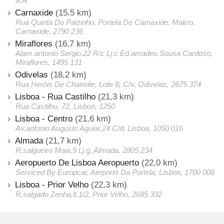
854
Carnaxide
(15,5 km)
Rua Quinta Do Paizinho, Portela De Carnaxide. Makro,
Carnaxide, 2790 236
Miraflores
(16,7 km)
Alam.antonio Sergio,22 R/c Lj.c Ed.amadeu Sousa Cardoso,
Miraflores, 1495 131
Odivelas
(18,2 km)
Rua Heróis De Chaimite, Lote 8, C/v, Odivelas, 2675 374
Lisboa - Rua Castilho
(21,3 km)
Rua Castilho, 72, Lisbon, 1250
Lisboa - Centro
(21,6 km)
Av.antonio Augusto Aguiar,24 C/d, Lisboa, 1050 016
Almada
(21,7 km)
R.salgueiro Maia,9 Lj.g, Almada, 2805 234
Aeropuerto De Lisboa Aeropuerto
(22,0 km)
Serviced By Europcar, Aerporto Da Portela, Lisbon, 1700 008
Lisboa - Prior Velho
(22,3 km)
R.salgado Zenha,lt.1/2, Prior Velho, 2685 332