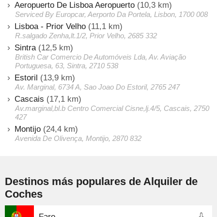
Aeropuerto De Lisboa Aeropuerto
(10,3 km)
Serviced By Europcar, Aerporto Da Portela, Lisbon, 1700 008
Lisboa - Prior Velho
(11,1 km)
R.salgado Zenha,lt.1/2, Prior Velho, 2685 332
Sintra
(12,5 km)
British Car Comercio De Automóveis Lda, Av. Aviação
Portuguesa, 63, Sintra, 2710 538
Estoril
(13,9 km)
Av. Marginal, 6734 A, Sao Joao Do Estoril, 2765 247
Cascais
(17,1 km)
Av.marginal,bl.b Centro Comercial Cisne,lj.4/5, Cascais, 2750
427
Montijo
(24,4 km)
Avenida De Olivença, Montijo, 2870 832
Destinos más populares de Alquiler de
Coches
Faro