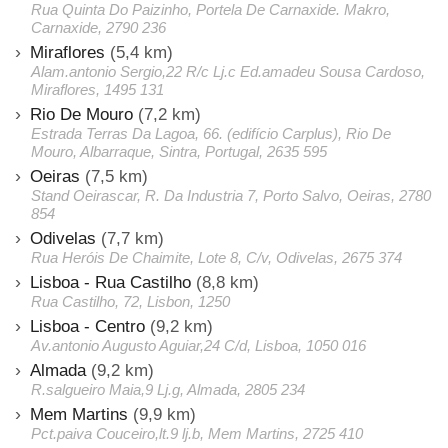
Rua Quinta Do Paizinho, Portela De Carnaxide. Makro,
Carnaxide, 2790 236
Miraflores
(5,4 km)
Alam.antonio Sergio,22 R/c Lj.c Ed.amadeu Sousa Cardoso,
Miraflores, 1495 131
Rio De Mouro
(7,2 km)
Estrada Terras Da Lagoa, 66. (edifício Carplus), Rio De
Mouro, Albarraque, Sintra, Portugal, 2635 595
Oeiras
(7,5 km)
Stand Oeirascar, R. Da Industria 7, Porto Salvo, Oeiras, 2780
854
Odivelas
(7,7 km)
Rua Heróis De Chaimite, Lote 8, C/v, Odivelas, 2675 374
Lisboa - Rua Castilho
(8,8 km)
Rua Castilho, 72, Lisbon, 1250
Lisboa - Centro
(9,2 km)
Av.antonio Augusto Aguiar,24 C/d, Lisboa, 1050 016
Almada
(9,2 km)
R.salgueiro Maia,9 Lj.g, Almada, 2805 234
Mem Martins
(9,9 km)
Pct.paiva Couceiro,lt.9 lj.b, Mem Martins, 2725 410